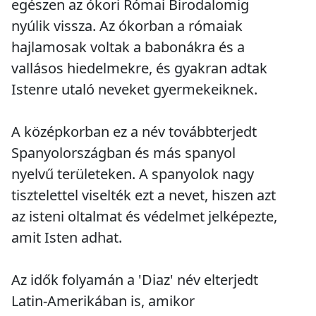
egészen az ókori Római Birodalomig
nyúlik vissza. Az ókorban a rómaiak
hajlamosak voltak a babonákra és a
vallásos hiedelmekre, és gyakran adtak
Istenre utaló neveket gyermekeiknek.
A középkorban ez a név továbbterjedt
Spanyolországban és más spanyol
nyelvű területeken. A spanyolok nagy
tisztelettel viselték ezt a nevet, hiszen azt
az isteni oltalmat és védelmet jelképezte,
amit Isten adhat.
Az idők folyamán a 'Diaz' név elterjedt
Latin-Amerikában is, amikor