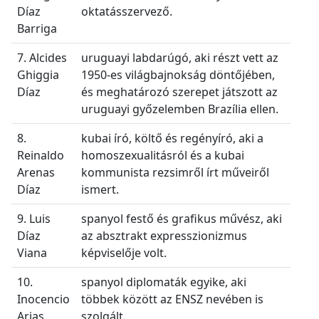
Díaz
oktatásszervező.
Barriga
7. Alcides
uruguayi labdarúgó, aki részt vett az
Ghiggia
1950-es világbajnokság döntőjében,
Díaz
és meghatározó szerepet játszott az
uruguayi győzelemben Brazília ellen.
8.
kubai író, költő és regényíró, aki a
Reinaldo
homoszexualitásról és a kubai
Arenas
kommunista rezsimről írt műveiről
Díaz
ismert.
9. Luis
spanyol festő és grafikus művész, aki
Díaz
az absztrakt expresszionizmus
Viana
képviselője volt.
10.
spanyol diplomaták egyike, aki
Inocencio
többek között az ENSZ nevében is
Arias
szolgált.