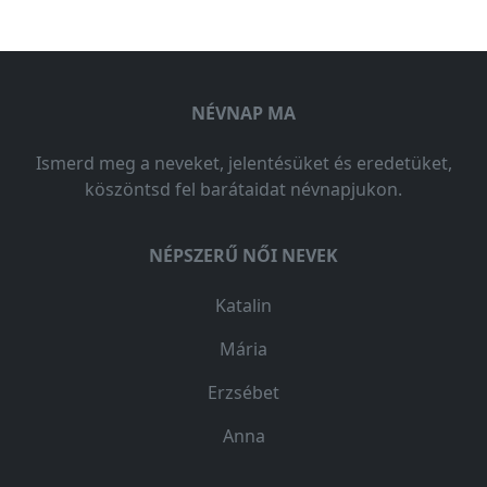
NÉVNAP MA
Ismerd meg a neveket, jelentésüket és eredetüket,
köszöntsd fel barátaidat névnapjukon.
NÉPSZERŰ NŐI NEVEK
Katalin
Mária
Erzsébet
Anna