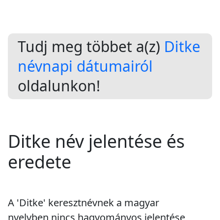
Tudj meg többet a(z)
Ditke
névnapi dátumairól
oldalunkon!
Ditke név jelentése és
eredete
A 'Ditke' keresztnévnek a magyar
nyelvben nincs hagyományos jelentése