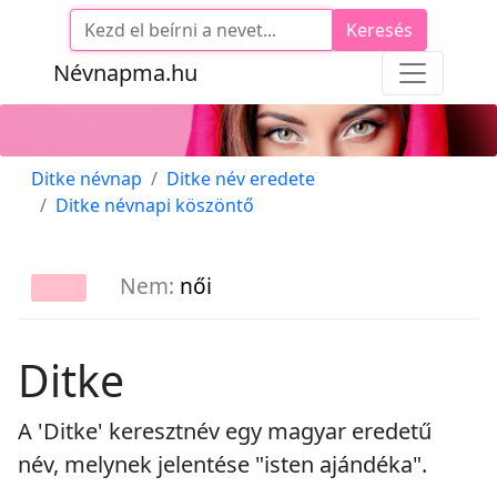
Keresés
Névnapma.hu
Ditke névnap
Ditke név eredete
Ditke névnapi köszöntő
Nem:
női
Ditke
A 'Ditke' keresztnév egy magyar eredetű
név, melynek jelentése "isten ajándéka".