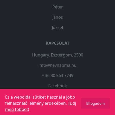
Péter
János
József
KAPCSOLAT
Hungary, Esztergom, 2500
info@nevnapma.hu
+ 36 30 563 7749
Facebook
Ez a weboldal sütiket használ a jobb
felhasználói élmény érdekében.
Tudj
Elfogadom
© 2023 Copyright -
Névnapma.hu
meg többet!