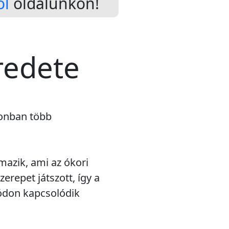
ól
oldalunkon!
redete
zonban több
mazik, ami az ókori
repet játszott, így a
módon kapcsolódik