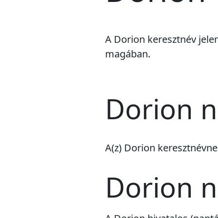
A Dorion keresztnév jele
magában.
Dorion n
A(z) Dorion keresztnévn
Dorion 