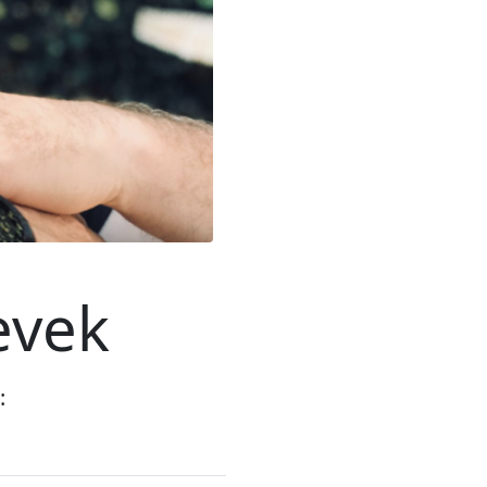
evek
: