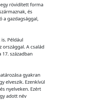
 egy rövidített forma
l származnak, és
tó a gazdagsággal,
is. Például
z országgal. A család
a 17. században
határozása gyakran
gy elveszik. Ezenkívül
és nyelveken. Ezért
egy adott név