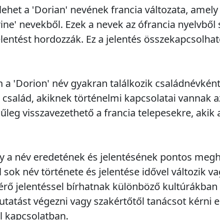
ehet a 'Dorian' nevének francia változata, amely
rine' nevekből. Ezek a nevek az ófrancia nyelvbő
elentést hordozzák. Ez a jelentés összekapcsolha
.
 a 'Dorion' név gyakran találkozik családnévként 
család, akiknek történelmi kapcsolatai vannak a
űleg visszavezethető a francia telepesekre, akik 
y a név eredetének és jelentésének pontos meg
 sok név története és jelentése idővel változik va
térő jelentéssel bírhatnak különböző kultúrákban 
utatást végezni vagy szakértőtől tanácsot kérni 
l kapcsolatban.