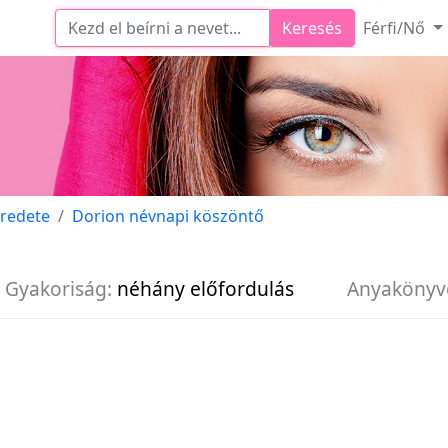
Keresés
Férfi/Nő
eredete
Dorion névnapi köszöntő
Gyakoriság:
néhány előfordulás
Anyakönyv