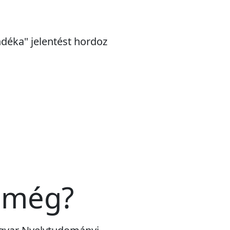
ndéka" jelentést hordoz
 még?