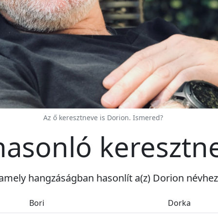
Az ő keresztneve is Dorion. Ismered?
hasonló keresztn
amely hangzáságban hasonlít a(z) Dorion névhez
Bori
Dorka