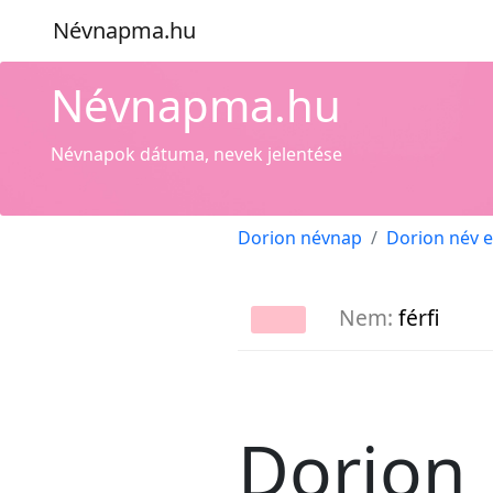
Névnapma.hu
Névnapma.hu
Névnapok dátuma, nevek jelentése
Dorion névnap
Dorion név 
Nem:
férfi
Dorion