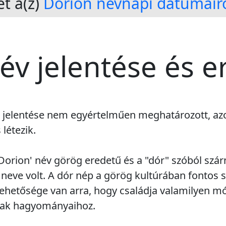
t a(z)
Dorion névnapi dátumair
év jelentése és e
és jelentése nem egyértelműen meghatározott, a
létezik.
Dorion' név görög eredetű és a "dór" szóból szár
eve volt. A dór nép a görög kultúrában fontos sze
 lehetősége van arra, hogy családja valamilyen 
nak hagyományaihoz.