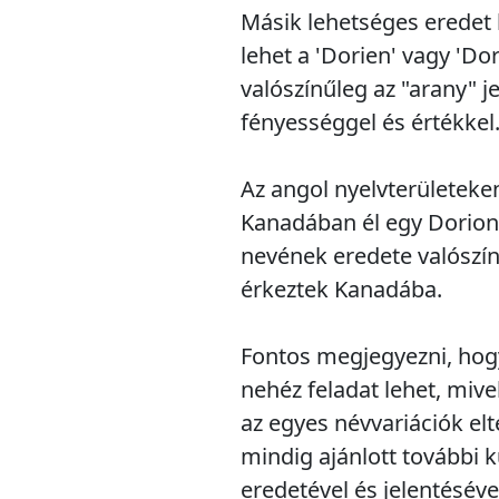
Másik lehetséges eredet l
lehet a 'Dorien' vagy 'Do
valószínűleg az "arany" j
fényességgel és értékkel
Az angol nyelvterületeken
Kanadában él egy Dorion 
nevének eredete valószín
érkeztek Kanadába.
Fontos megjegyezni, hog
nehéz feladat lehet, mivel
az egyes névvariációk el
mindig ajánlott további k
eredetével és jelentéséve