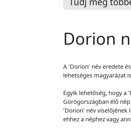
Tudj meg többe
Dorion n
A 'Dorion' név eredete 
lehetséges magyarázat is 
Egyik lehetőség, hogy a '
Görögországban élő nép n
'Dorion' név viselőjének
ehhez a néphez vagy an