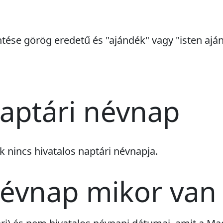
ntése görög eredetű és "ajándék" vagy "isten ajá
aptári névnap
ek
nincs
hivatalos naptári névnapja.
névnap mikor van