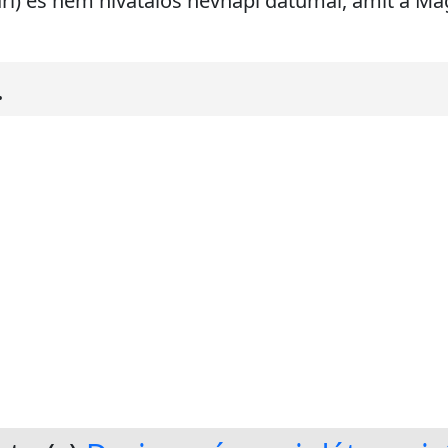
ári) és nem hivatalos névnapi dátumai, amit a 
.