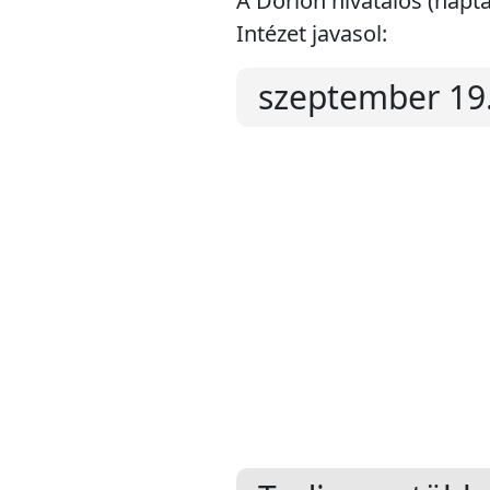
A Dorion hivatalos (napt
Intézet javasol:
szeptember 19