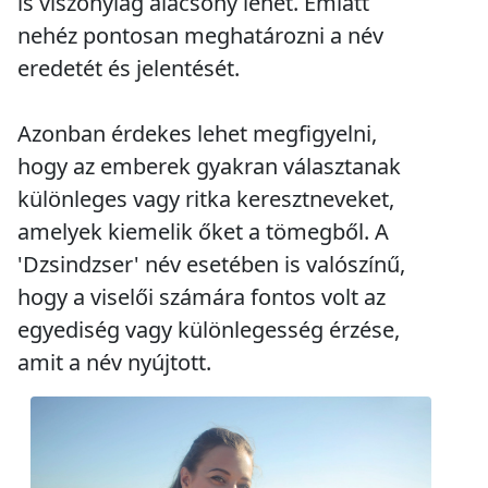
is viszonylag alacsony lehet. Emiatt
nehéz pontosan meghatározni a név
eredetét és jelentését.
Azonban érdekes lehet megfigyelni,
hogy az emberek gyakran választanak
különleges vagy ritka keresztneveket,
amelyek kiemelik őket a tömegből. A
'Dzsindzser' név esetében is valószínű,
hogy a viselői számára fontos volt az
egyediség vagy különlegesség érzése,
amit a név nyújtott.