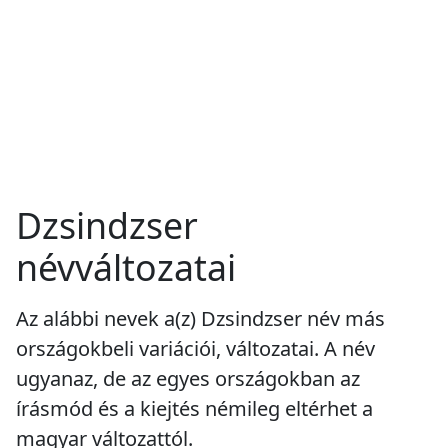
Dzsindzser
névváltozatai
Az alábbi nevek a(z) Dzsindzser név más
országokbeli variációi, változatai. A név
ugyanaz, de az egyes országokban az
írásmód és a kiejtés némileg eltérhet a
magyar változattól.