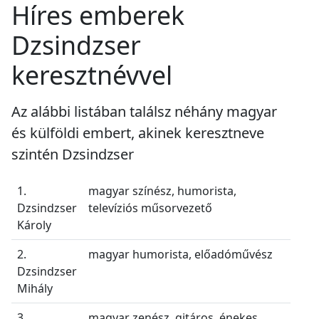
Híres emberek
Dzsindzser
keresztnévvel
Az alábbi listában találsz néhány magyar
és külföldi embert, akinek keresztneve
szintén Dzsindzser
1.
magyar színész, humorista,
Dzsindzser
televíziós műsorvezető
Károly
2.
magyar humorista, előadóművész
Dzsindzser
Mihály
3.
magyar zenész, gitáros, énekes