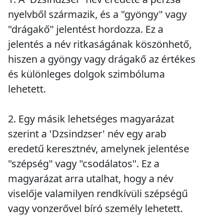
nyelvből származik, és a "gyöngy" vagy
"drágakő" jelentést hordozza. Ez a
jelentés a név ritkaságának köszönhető,
hiszen a gyöngy vagy drágakő az értékes
és különleges dolgok szimbóluma
lehetett.
2. Egy másik lehetséges magyarázat
szerint a 'Dzsindzser' név egy arab
eredetű keresztnév, amelynek jelentése
"szépség" vagy "csodálatos". Ez a
magyarázat arra utalhat, hogy a név
viselője valamilyen rendkívüli szépségű
vagy vonzerővel bíró személy lehetett.