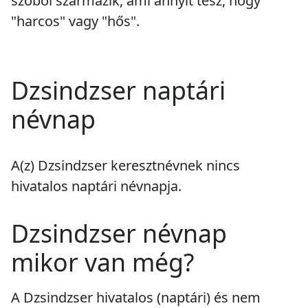
szóból származik, ami annyit tesz, hogy
"harcos" vagy "hős".
Dzsindzser naptári
névnap
A(z) Dzsindzser keresztnévnek
nincs
hivatalos naptári névnapja.
Dzsindzser névnap
mikor van még?
A Dzsindzser hivatalos (naptári) és nem