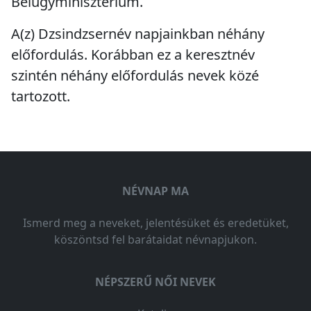
Belügyminisztérium.
A(z) Dzsindzsernév napjainkban
néhány
előfordulás
. Korábban ez a keresztnév
szintén
néhány előfordulás
nevek közé
tartozott.
NÉVNAP MA
Ismerd meg a neveket, jelentésüket és eredetüket,
köszöntsd fel barátaidat névnapjukon.
NÉPSZERŰ NŐI NEVEK