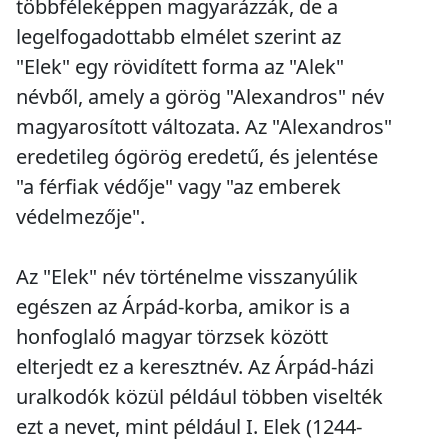
többféleképpen magyarázzák, de a
legelfogadottabb elmélet szerint az
"Elek" egy rövidített forma az "Alek"
névből, amely a görög "Alexandros" név
magyarosított változata. Az "Alexandros"
eredetileg ógörög eredetű, és jelentése
"a férfiak védője" vagy "az emberek
védelmezője".
Az "Elek" név történelme visszanyúlik
egészen az Árpád-korba, amikor is a
honfoglaló magyar törzsek között
elterjedt ez a keresztnév. Az Árpád-házi
uralkodók közül például többen viselték
ezt a nevet, mint például I. Elek (1244-