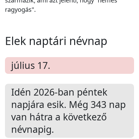
származik, ami azt jelenti, hogy "nemes
ragyogás".
Elek naptári névnap
július 17.
Idén 2026-ban
péntek
napjára esik. Még
343
nap
van hátra a következő
névnapig.