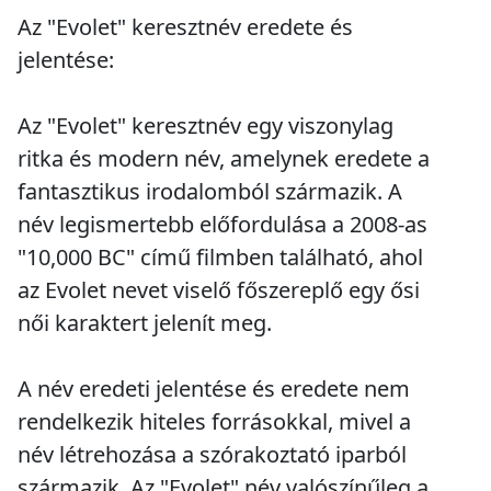
Az "Evolet" keresztnév eredete és
jelentése:
Az "Evolet" keresztnév egy viszonylag
ritka és modern név, amelynek eredete a
fantasztikus irodalomból származik. A
név legismertebb előfordulása a 2008-as
"10,000 BC" című filmben található, ahol
az Evolet nevet viselő főszereplő egy ősi
női karaktert jelenít meg.
A név eredeti jelentése és eredete nem
rendelkezik hiteles forrásokkal, mivel a
név létrehozása a szórakoztató iparból
származik. Az "Evolet" név valószínűleg a