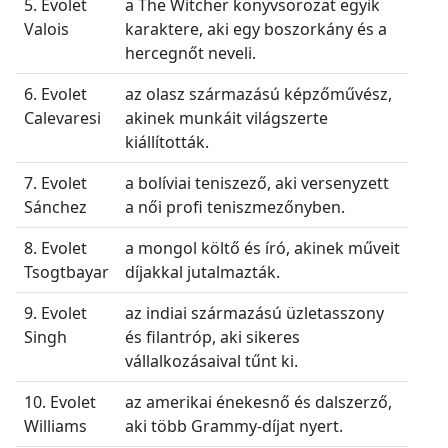
5. Evolet
a The Witcher könyvsorozat egyik
Valois
karaktere, aki egy boszorkány és a
hercegnőt neveli.
6. Evolet
az olasz származású képzőművész,
Calevaresi
akinek munkáit világszerte
kiállították.
7. Evolet
a bolíviai teniszező, aki versenyzett
Sánchez
a női profi teniszmezőnyben.
8. Evolet
a mongol költő és író, akinek műveit
Tsogtbayar
díjakkal jutalmazták.
9. Evolet
az indiai származású üzletasszony
Singh
és filantróp, aki sikeres
vállalkozásaival tűnt ki.
10. Evolet
az amerikai énekesnő és dalszerző,
Williams
aki több Grammy-díjat nyert.