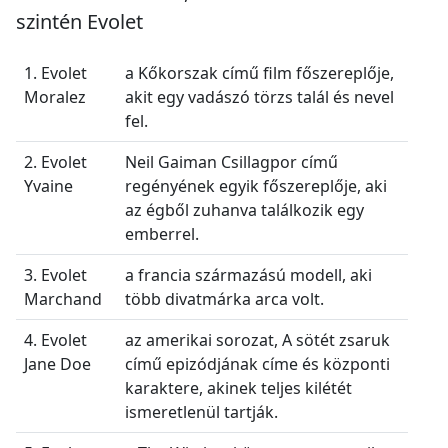
szintén Evolet
1. Evolet
a Kőkorszak című film főszereplője,
Moralez
akit egy vadászó törzs talál és nevel
fel.
2. Evolet
Neil Gaiman Csillagpor című
Yvaine
regényének egyik főszereplője, aki
az égből zuhanva találkozik egy
emberrel.
3. Evolet
a francia származású modell, aki
Marchand
több divatmárka arca volt.
4. Evolet
az amerikai sorozat, A sötét zsaruk
Jane Doe
című epizódjának címe és központi
karaktere, akinek teljes kilétét
ismeretlenül tartják.