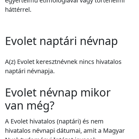
egyértelmű etimológiával vagy történelmi
háttérrel.
Evolet naptári névnap
A(z) Evolet keresztnévnek
nincs
hivatalos
naptári névnapja.
Evolet névnap mikor
van még?
A Evolet hivatalos (naptári) és nem
hivatalos névnapi dátumai, amit a Magyar