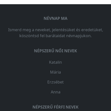
NÉVNAP MA
Ismerd meg a neveket, jelentésüket és eredetüket,
köszöntsd fel barátaidat névnapjukon.
NÉPSZERŰ NŐI NEVEK
Katalin
Mária
Erzsébet
Anna
NÉPSZERŰ FÉRFI NEVEK