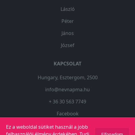
László
Péter
János
József
KAPCSOLAT
Hungary, Esztergom, 2500
info@nevnapma.hu
+ 36 30 563 7749
Facebook
Ez a weboldal sütiket használ a jobb
felhasználói élmény érdekében.
Tudj
Elfogadom