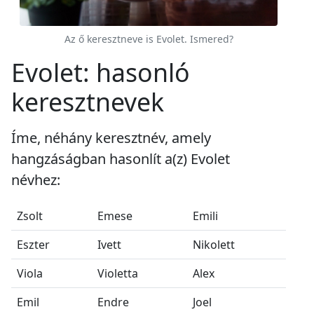
Az ő keresztneve is Evolet. Ismered?
Evolet: hasonló
keresztnevek
Íme, néhány keresztnév, amely
hangzáságban hasonlít a(z) Evolet
névhez:
Zsolt
Emese
Emili
Eszter
Ivett
Nikolett
Viola
Violetta
Alex
Emil
Endre
Joel