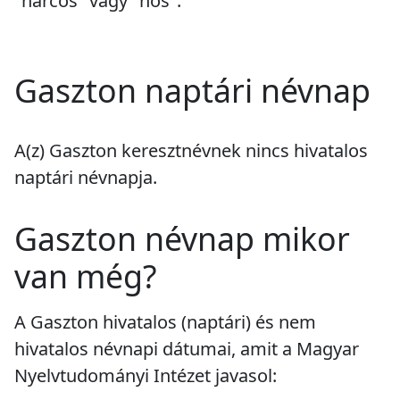
"harcos" vagy "hős".
Gaszton naptári névnap
A(z) Gaszton keresztnévnek
nincs
hivatalos
naptári névnapja.
Gaszton névnap mikor
van még?
A Gaszton hivatalos (naptári) és nem
hivatalos névnapi dátumai, amit a Magyar
Nyelvtudományi Intézet javasol: