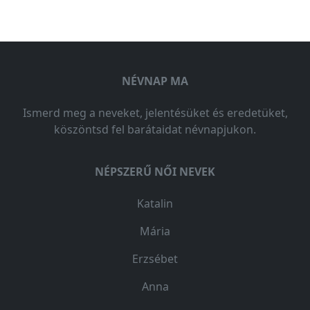
NÉVNAP MA
Ismerd meg a neveket, jelentésüket és eredetüket,
köszöntsd fel barátaidat névnapjukon.
NÉPSZERŰ NŐI NEVEK
Katalin
Mária
Erzsébet
Anna