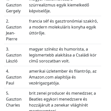
Gaszton
szürrealizmus egyik kiemelkedő
Gergely
képviselője.
2.
francia séf és gasztronómiai szakíró,
Gaszton
a modern molekuláris konyha egyik
Jean-
úttörője.
Pierre
3.
magyar színész és humorista, a
Gaszton
legismertebb alakítása a Családi kör
László
című sorozatban volt.
4.
amerikai üzletember és filantróp, az
Gaszton
Amazon.com alapítója és
Paul
vezérigazgatója.
5.
brit zenei producer és menedzser, a
Gaszton
Beatles egykori menedzsere és
Charles
hozzájárult a zenekar világhírét
megteremteni.