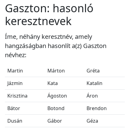
Gaszton: hasonló
keresztnevek
Íme, néhány keresztnév, amely
hangzáságban hasonlít a(z) Gaszton
névhez:
Martin
Márton
Gréta
Jázmin
Kata
Katalin
Krisztina
Ágoston
Áron
Bátor
Botond
Brendon
Dusán
Gábor
Géza