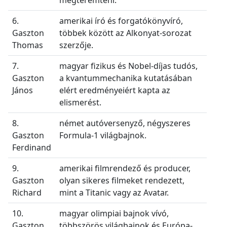
6.
amerikai író és forgatókönyvíró,
Gaszton
többek között az Alkonyat-sorozat
Thomas
szerzője.
7.
magyar fizikus és Nobel-díjas tudós,
Gaszton
a kvantummechanika kutatásában
János
elért eredményeiért kapta az
elismerést.
8.
német autóversenyző, négyszeres
Gaszton
Formula-1 világbajnok.
Ferdinand
9.
amerikai filmrendező és producer,
Gaszton
olyan sikeres filmeket rendezett,
Richard
mint a Titanic vagy az Avatar.
10.
magyar olimpiai bajnok vívó,
Gaszton
többszörös világbajnok és Európa-