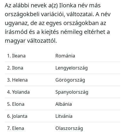
Az alábbi nevek a(z) Ilonka név más
országokbeli variációi, változatai. A név
ugyanaz, de az egyes országokban az
írásmód és a kiejtés némileg eltérhet a
magyar változattól.
1. Ileana
Románia
2. Ilona
Lengyelország
3. Helena
Görögország
4. Yolanda
Spanyolország
5. Elona
Albánia
6. Jolanta
Litvánia
7. Elena
Olaszország