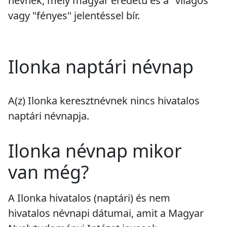
névnek, mely magyar eredetű és a "világos"
vagy "fényes" jelentéssel bír.
Ilonka naptári névnap
A(z) Ilonka keresztnévnek
nincs
hivatalos
naptári névnapja.
Ilonka névnap mikor
van még?
A Ilonka hivatalos (naptári) és nem
hivatalos névnapi dátumai, amit a Magyar