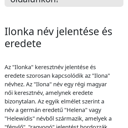
Ilonka név jelentése és
eredete
Az "Ilonka" keresztnév jelentése és
eredete szorosan kapcsolódik az "Ilona"
névhez. Az "Ilona" név egy régi magyar
női keresztnév, amelynek eredete
bizonytalan. Az egyik elmélet szerint a
név a germán eredetű "Helena" vagy
"Helewidis" névből származik, amelyek a
"fénylő", "ragyogó" jelentést hordozzák