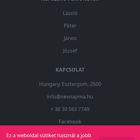
László
Péter
János
József
KAPCSOLAT
Hungary, Esztergom, 2500
info@nevnapma.hu
+ 36 30 563 7749
Facebook
Ez a weboldal sütiket használ a jobb