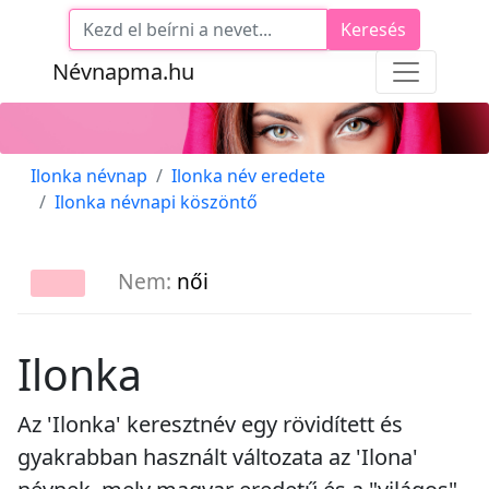
Keresés
Névnapma.hu
Ilonka névnap
Ilonka név eredete
Ilonka névnapi köszöntő
Nem:
női
Ilonka
Az 'Ilonka' keresztnév egy rövidített és
gyakrabban használt változata az 'Ilona'