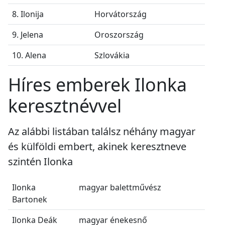
8. Ilonija
Horvátország
9. Jelena
Oroszország
10. Alena
Szlovákia
Híres emberek Ilonka
keresztnévvel
Az alábbi listában találsz néhány magyar
és külföldi embert, akinek keresztneve
szintén Ilonka
Ilonka
magyar balettművész
Bartonek
Ilonka Deák
magyar énekesnő