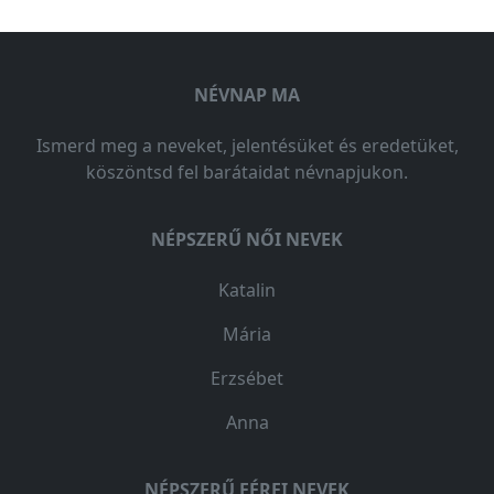
NÉVNAP MA
Ismerd meg a neveket, jelentésüket és eredetüket,
köszöntsd fel barátaidat névnapjukon.
NÉPSZERŰ NŐI NEVEK
Katalin
Mária
Erzsébet
Anna
NÉPSZERŰ FÉRFI NEVEK