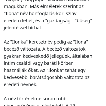
magukban. Más elméletek szerint az
"Ilona" név honfoglalás-kori szláv
eredetű lehet, és a "gazdagság", "bőség"
jelentéssel bírhat.
Az "Ilonka" keresztnév pedig az "Ilona"
becéző változata. A becéző változatok
gyakran kedveskedő jellegűek, általában
intim családi vagy baráti körben
használják őket. Az "Ilonka" tehát egy
kedvesebb, barátságosabb változata az
eredeti névnek.
A név történelme során több
népszerűséget is elérhetett. A 19.