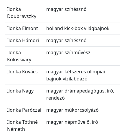
Ilonka
magyar színésznő
Doubravszky
Ilonka Elmont
holland kick-box világbajnok
Ilonka Hámori
magyar színésznő
Ilonka
magyar színművész
Kolossváry
Ilonka Kovács
magyar kétszeres olimpiai
bajnok vízilabdázó
Ilonka Nagy
magyar drámapedagógus, író,
rendező
Ilonka Paróczai
magyar műkorcsolyázó
Ilonka Tóthné
magyar népművelő, író
Németh