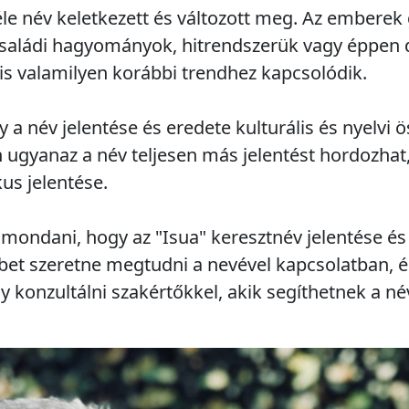
le név keletkezett és változott meg. Az emberek
aládi hagyományok, hitrendszerük vagy éppen di
 is valamilyen korábbi trendhez kapcsolódik.
 a név jelentése és eredete kulturális és nyelvi 
 ugyanaz a név teljesen más jelentést hordozha
us jelentése.
mondani, hogy az "Isua" keresztnév jelentése és 
bbet szeretne megtudni a nevével kapcsolatban, 
y konzultálni szakértőkkel, akik segíthetnek a né