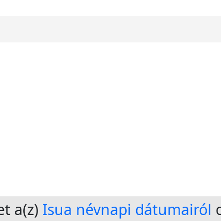
t a(z)
Isua névnapi dátumairól
o