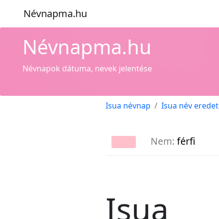
Névnapma.hu
Névnapma.hu
Névnapok dátuma, nevek jelentése
Isua névnap
Isua név erede
Nem:
férfi
Isua