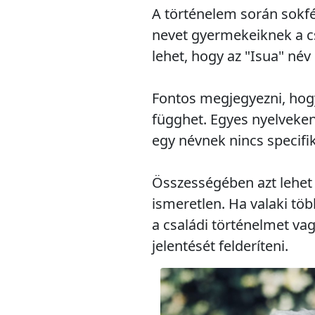
A történelem során sokfé
nevet gyermekeiknek a cs
lehet, hogy az "Isua" név
Fontos megjegyezni, hogy
függhet. Egyes nyelveken
egy névnek nincs specifik
Összességében azt lehet 
ismeretlen. Ha valaki tö
a családi történelmet vag
jelentését felderíteni.