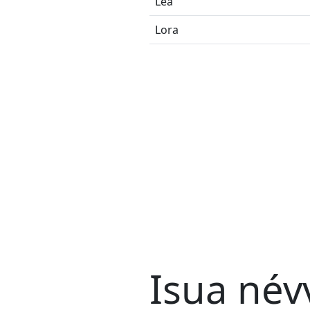
Lea
Lora
Isua név