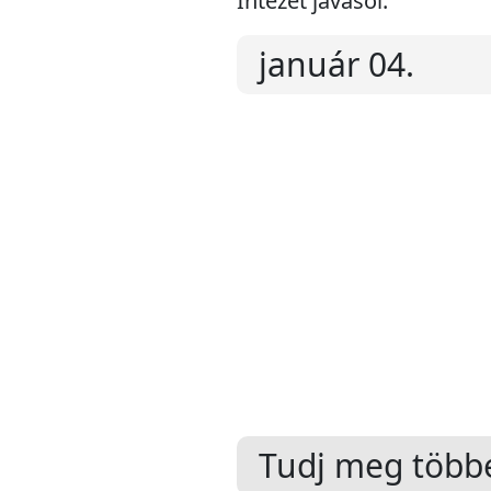
Intézet javasol:
január 04.
Tudj meg többe