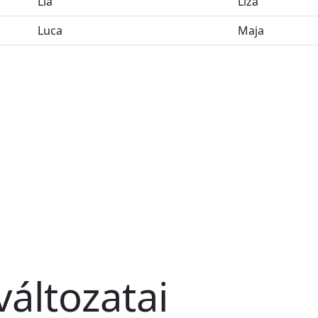
Lia
Liza
Luca
Maja
változatai