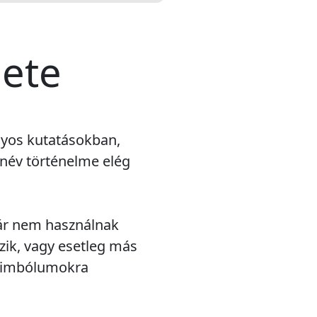
dete
nyos kutatásokban,
 név történelme elég
már nem használnak
zik, vagy esetleg más
 szimbólumokra