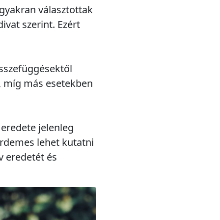
 gyakran választottak
vat szerint. Ezért
összefüggésektől
t, míg más esetekben
eredete jelenleg
érdemes lehet kutatni
v eredetét és