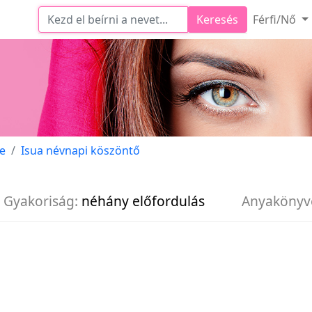
Keresés
Férfi/Nő
te
Isua névnapi köszöntő
Gyakoriság:
néhány előfordulás
Anyakönyv