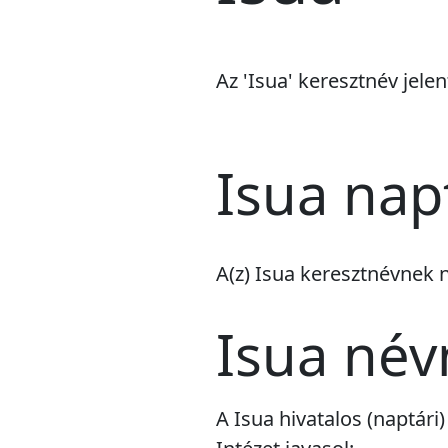
Az 'Isua' keresztnév jelen
Isua nap
A(z) Isua keresztnévnek
Isua né
A Isua hivatalos (naptár