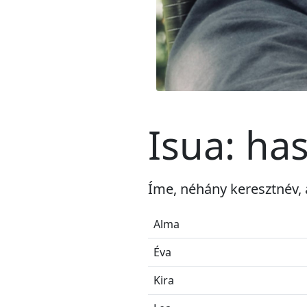
Isua: ha
Íme, néhány keresztnév, 
Alma
Éva
Kira