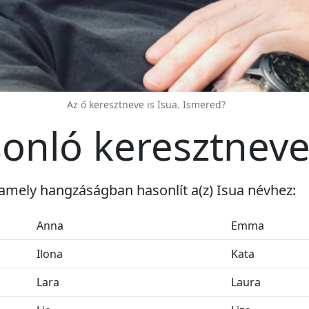
Az ő keresztneve is Isua. Ismered?
sonló keresztnev
amely hangzáságban hasonlít a(z) Isua névhez:
Anna
Emma
Ilona
Kata
Lara
Laura