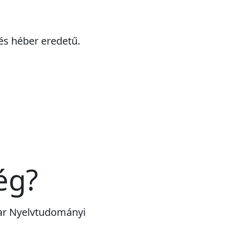
 és héber eredetű.
ég?
yar Nyelvtudományi