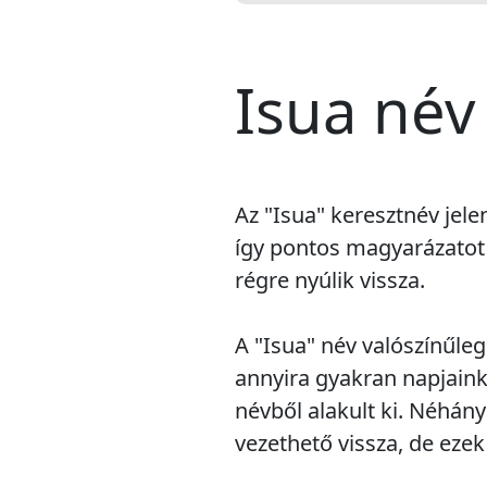
Isua név
Az "Isua" keresztnév jel
így pontos magyarázatot 
régre nyúlik vissza.
A "Isua" név valószínűle
annyira gyakran napjaink
névből alakult ki. Néhány
vezethető vissza, de ezek