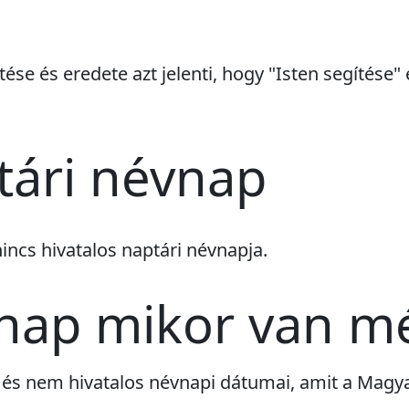
tése és eredete azt jelenti, hogy "Isten segítése"
tári névnap
nincs
hivatalos naptári névnapja.
vnap mikor van m
i) és nem hivatalos névnapi dátumai, amit a Mag