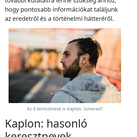
további kutatásra lenne szükség ahhoz,
hogy pontosabb információkat találjunk
az eredetről és a történelmi hátteréről.
Az ő keresztneve is Kaplon. Ismered?
Kaplon: hasonló
keresztnevek