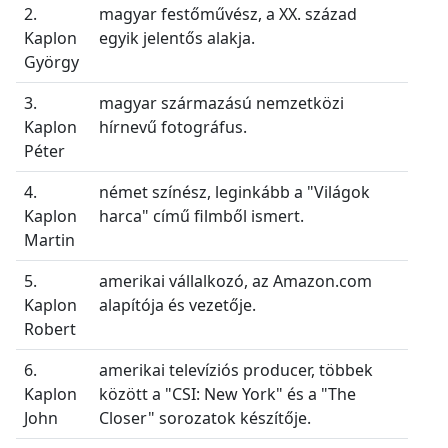
2.
magyar festőművész, a XX. század
Kaplon
egyik jelentős alakja.
György
3.
magyar származású nemzetközi
Kaplon
hírnevű fotográfus.
Péter
4.
német színész, leginkább a "Világok
Kaplon
harca" című filmből ismert.
Martin
5.
amerikai vállalkozó, az Amazon.com
Kaplon
alapítója és vezetője.
Robert
6.
amerikai televíziós producer, többek
Kaplon
között a "CSI: New York" és a "The
John
Closer" sorozatok készítője.