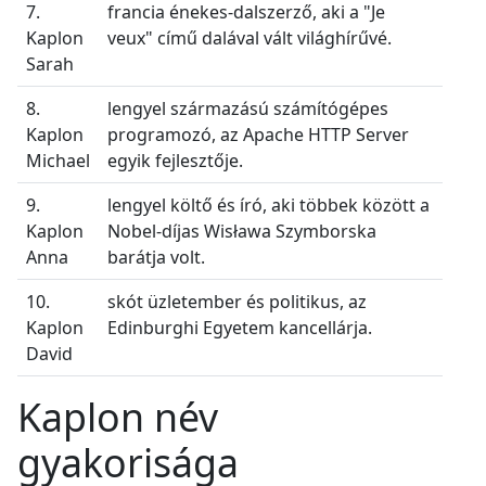
7.
francia énekes-dalszerző, aki a "Je
Kaplon
veux" című dalával vált világhírűvé.
Sarah
8.
lengyel származású számítógépes
Kaplon
programozó, az Apache HTTP Server
Michael
egyik fejlesztője.
9.
lengyel költő és író, aki többek között a
Kaplon
Nobel-díjas Wisława Szymborska
Anna
barátja volt.
10.
skót üzletember és politikus, az
Kaplon
Edinburghi Egyetem kancellárja.
David
Kaplon név
gyakorisága