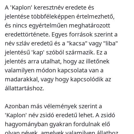
A 'Kaplon' keresztnév eredete és
jelentése többféleképpen értelmezhető,
és nincs egyértelműen meghatározott
eredettörténete. Egyes források szerint a
név szláv eredetű és a "kacsa" vagy "liba"
jelentésű 'kap' szóból származik. Ez a
jelentés arra utalhat, hogy az illetőnek
valamilyen módon kapcsolata van a
madarakkal, vagy hogy kapcsolódik az
állattartáshoz.
Azonban más vélemények szerint a
'Kaplon' név zsidó eredetű lehet. A zsidó
hagyományban gyakran fordulnak elő
olyan névek, amelyek valamilyen állathoz