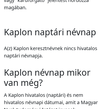
vagy "kardforgató" jelentést hordozza
magában.
Kaplon naptári névnap
A(z) Kaplon keresztnévnek
nincs
hivatalos
naptári névnapja.
Kaplon névnap mikor
van még?
A Kaplon hivatalos (naptári) és nem
hivatalos névnapi dátumai, amit a Magyar