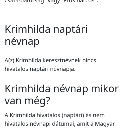
csata-bátorság" vagy "erős harcos".
Krimhilda naptári
névnap
A(z) Krimhilda keresztnévnek
nincs
hivatalos naptári névnapja.
Krimhilda névnap mikor
van még?
A Krimhilda hivatalos (naptári) és nem
hivatalos névnapi dátumai, amit a Magyar