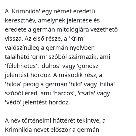
A 'Krimhilda' egy német eredetű
keresztnév, amelynek jelentése és
eredete a germán mitológiára vezethető
vissza. Az első része, a 'Krim'
valószínűleg a germán nyelvben
található 'grim' szóból származik, ami
'félelmetes', 'dühös' vagy 'gonosz'
jelentést hordoz. A második rész, a
'hilda' pedig a germán 'hild' vagy 'hiltia'
szóból ered, ami 'harcos', 'csata' vagy
'védő' jelentést hordoz.
A név történelmi háttérét tekintve, a
Krimhilda nevet először a germán