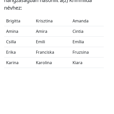
hangzáságban hasonlít a(z) Krimhilda
névhez:
Brigitta
Krisztina
Amanda
Amina
Amira
Cintia
Csilla
Emili
Emília
Erika
Franciska
Fruzsina
Karina
Karolina
Kiara