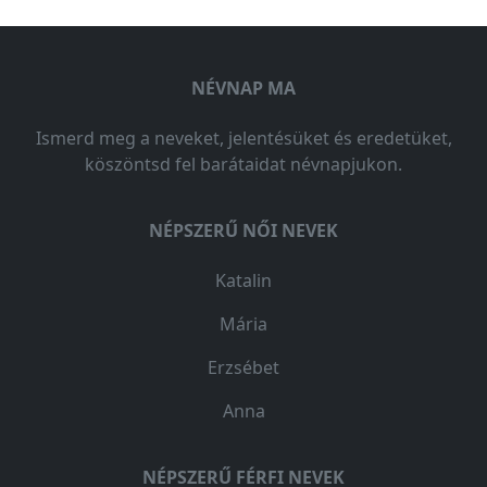
NÉVNAP MA
Ismerd meg a neveket, jelentésüket és eredetüket,
köszöntsd fel barátaidat névnapjukon.
NÉPSZERŰ NŐI NEVEK
Katalin
Mária
Erzsébet
Anna
NÉPSZERŰ FÉRFI NEVEK