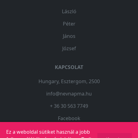
László
Péter
János
József
KAPCSOLAT
Hungary, Esztergom, 2500
info@nevnapma.hu
+ 36 30 563 7749
Facebook
Ez a weboldal sütiket használ a jobb