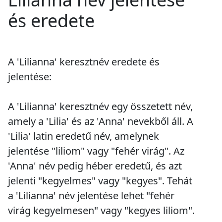
és eredete
A 'Lilianna' keresztnév eredete és
jelentése:
A 'Lilianna' keresztnév egy összetett név,
amely a 'Lilia' és az 'Anna' nevekből áll. A
'Lilia' latin eredetű név, amelynek
jelentése "liliom" vagy "fehér virág". Az
'Anna' név pedig héber eredetű, és azt
jelenti "kegyelmes" vagy "kegyes". Tehát
a 'Lilianna' név jelentése lehet "fehér
virág kegyelmesen" vagy "kegyes liliom".