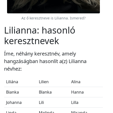
Az ő keresztneve is Lilianna. Ismered?
Lilianna: hasonló
keresztnevek
Íme, néhány keresztnév, amely
hangzáságban hasonlít a(z) Lilianna
névhez:
Liliána
Lilien
Alina
Bianka
Blanka
Hanna
Johanna
Lili
Lilla
Linda
Melinda
Miranda