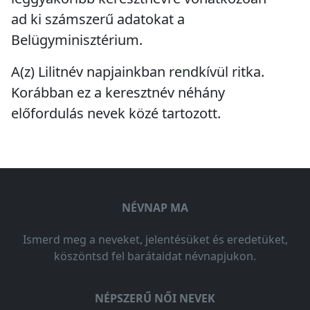
ad ki számszerű adatokat a
Belügyminisztérium.
A(z) Lilitnév napjainkban
rendkívül ritka
.
Korábban ez a keresztnév
néhány
előfordulás
nevek közé tartozott.
NÉVNAP MA
Ismerd meg a neveket, jelentésüket és eredetüket,
köszöntsd fel barátaidat névnapjukon.
NÉPSZERŰ NŐI NEVEK