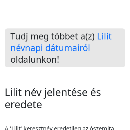
Tudj meg többet a(z)
Lilit
névnapi dátumairól
oldalunkon!
Lilit név jelentése és
eredete
A 'Lilit' keresztnév eredetileg az ószemita