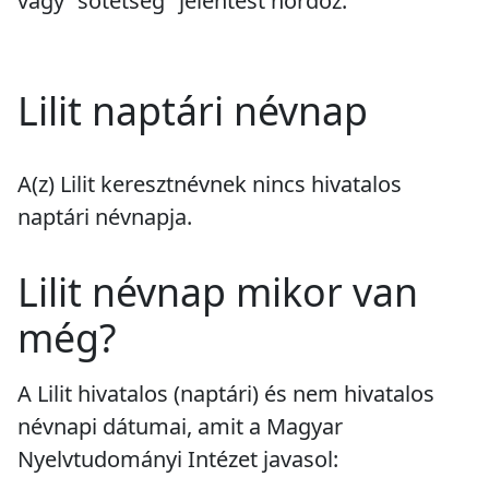
vagy "sötétség" jelentést hordoz.
Lilit naptári névnap
A(z) Lilit keresztnévnek
nincs
hivatalos
naptári névnapja.
Lilit névnap mikor van
még?
A Lilit hivatalos (naptári) és nem hivatalos
névnapi dátumai, amit a Magyar
Nyelvtudományi Intézet javasol: