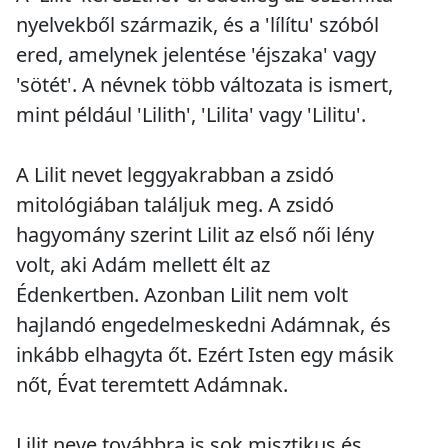
nyelvekből származik, és a 'lílítu' szóból
ered, amelynek jelentése 'éjszaka' vagy
'sötét'. A névnek több változata is ismert,
mint például 'Lilith', 'Lilita' vagy 'Lilitu'.
A Lilit nevet leggyakrabban a zsidó
mitológiában találjuk meg. A zsidó
hagyomány szerint Lilit az első női lény
volt, aki Adám mellett élt az
Édenkertben. Azonban Lilit nem volt
hajlandó engedelmeskedni Adámnak, és
inkább elhagyta őt. Ezért Isten egy másik
nőt, Évat teremtett Adámnak.
Lilit neve továbbra is sok misztikus és