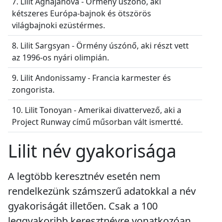
7. Lilit Aghajanova - Örmény úszónő, aki
kétszeres Európa-bajnok és ötszörös
világbajnoki ezüstérmes.
8. Lilit Sargsyan - Örmény úszónő, aki részt vett
az 1996-os nyári olimpián.
9. Lilit Andonissamy - Francia karmester és
zongorista.
10. Lilit Tonoyan - Amerikai divattervező, aki a
Project Runway című műsorban vált ismertté.
Lilit név gyakorisága
A legtöbb keresztnév esetén nem
rendelkezünk számszerű adatokkal a név
gyakoriságát illetően. Csak a 100
leggyakoribb keresztnévre vonatkozóan