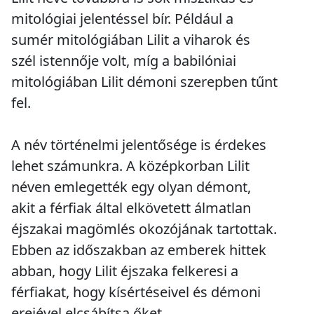
mitológiai jelentéssel bír. Például a
sumér mitológiában Lilit a viharok és
szél istennője volt, míg a babilóniai
mitológiában Lilit démoni szerepben tűnt
fel.
A név történelmi jelentősége is érdekes
lehet számunkra. A középkorban Lilit
néven emlegették egy olyan démont,
akit a férfiak által elkövetett álmatlan
éjszakai magömlés okozójának tartottak.
Ebben az időszakban az emberek hittek
abban, hogy Lilit éjszaka felkeresi a
férfiakat, hogy kísértéseivel és démoni
erejével elcsábítsa őket.