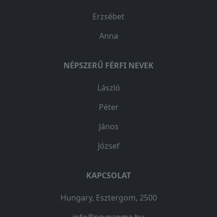
Erzsébet
Anna
NÉPSZERŰ FÉRFI NEVEK
László
Péter
János
József
KAPCSOLAT
Hungary, Esztergom, 2500
info@nevnapma.hu