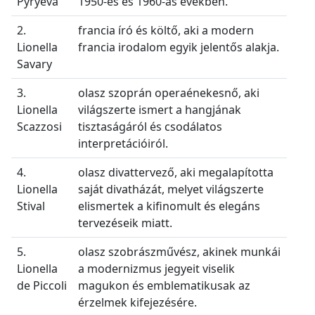
Pyryeva
1950-es és 1960-as években.
2.
francia író és költő, aki a modern
Lionella
francia irodalom egyik jelentős alakja.
Savary
3.
olasz szoprán operaénekesnő, aki
Lionella
világszerte ismert a hangjának
Scazzosi
tisztaságáról és csodálatos
interpretációiról.
4.
olasz divattervező, aki megalapította
Lionella
saját divatházát, melyet világszerte
Stival
elismertek a kifinomult és elegáns
tervezéseik miatt.
5.
olasz szobrászművész, akinek munkái
Lionella
a modernizmus jegyeit viselik
de Piccoli
magukon és emblematikusak az
érzelmek kifejezésére.