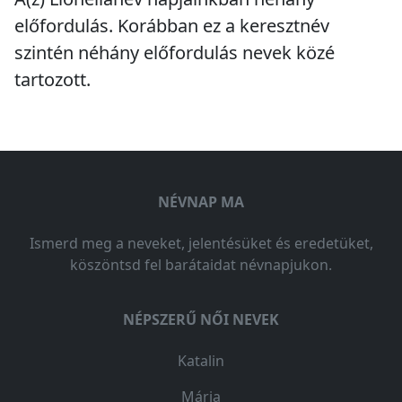
előfordulás
. Korábban ez a keresztnév
szintén
néhány előfordulás
nevek közé
tartozott.
NÉVNAP MA
Ismerd meg a neveket, jelentésüket és eredetüket,
köszöntsd fel barátaidat névnapjukon.
NÉPSZERŰ NŐI NEVEK
Katalin
Mária