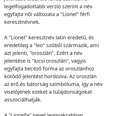
legelfogadottabb verzió szerint a név
egyfajta női változata a "Lionel" férfi
keresztnévnek.
A "Lionel" keresztnév latin eredetű, és
eredetileg a "leo" szóból származik, ami
azt jelenti, "oroszlán". Ezért a név
jelentése is "kicsi oroszlán", vagyis
egyfajta becéző forma az oroszlánhoz
kötődő jelentést hordozva. Az oroszlán
az erő és bátorság szimbóluma, így a név
viselőjének ezeket a tulajdonságokat
asszociálhatják.
A "Lionella" nevet leggyakrabban