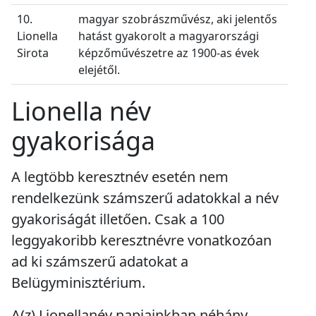
10.
magyar szobrászművész, aki jelentős
Lionella
hatást gyakorolt a magyarországi
Sirota
képzőművészetre az 1900-as évek
elejétől.
Lionella név
gyakorisága
A legtöbb keresztnév esetén nem
rendelkezünk számszerű adatokkal a név
gyakoriságát illetően. Csak a 100
leggyakoribb keresztnévre vonatkozóan
ad ki számszerű adatokat a
Belügyminisztérium.
A(z) Lionellanév napjainkban
néhány