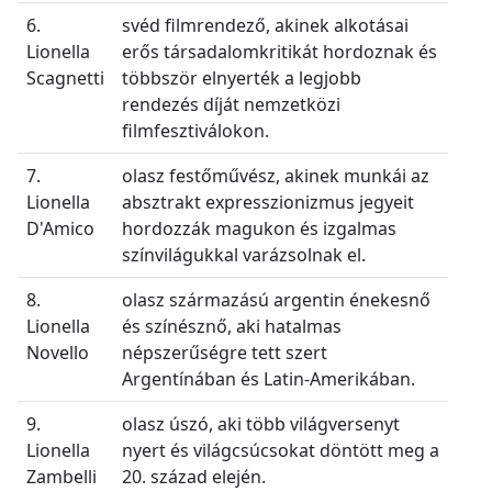
6.
svéd filmrendező, akinek alkotásai
Lionella
erős társadalomkritikát hordoznak és
Scagnetti
többször elnyerték a legjobb
rendezés díját nemzetközi
filmfesztiválokon.
7.
olasz festőművész, akinek munkái az
Lionella
absztrakt expresszionizmus jegyeit
D'Amico
hordozzák magukon és izgalmas
színvilágukkal varázsolnak el.
8.
olasz származású argentin énekesnő
Lionella
és színésznő, aki hatalmas
Novello
népszerűségre tett szert
Argentínában és Latin-Amerikában.
9.
olasz úszó, aki több világversenyt
Lionella
nyert és világcsúcsokat döntött meg a
Zambelli
20. század elején.