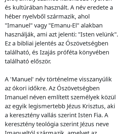
és kultúrában használt. A név eredete a
héber nyelvből származik, ahol
"Imanuel" vagy "Emanu-El" alakban
használják, ami azt jelenti: "Isten velünk".
Ez a bibliai jelentés az Ószövetségben
található, és Izajás próféta könyvében
található először.
A 'Manuel' név történelme visszanyúlik
az ókori időkre. Az Ószövetségben
Imanuel néven említett személyek közül
az egyik legismertebb Jézus Krisztus, aki
a keresztény vallás szerint Isten Fia. A
keresztény teológia szerint Jézus neve
Imanueltól származik, amelyet az