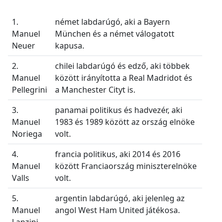
1.
német labdarúgó, aki a Bayern
Manuel
München és a német válogatott
Neuer
kapusa.
2.
chilei labdarúgó és edző, aki többek
Manuel
között irányította a Real Madridot és
Pellegrini
a Manchester Cityt is.
3.
panamai politikus és hadvezér, aki
Manuel
1983 és 1989 között az ország elnöke
Noriega
volt.
4.
francia politikus, aki 2014 és 2016
Manuel
között Franciaország miniszterelnöke
Valls
volt.
5.
argentin labdarúgó, aki jelenleg az
Manuel
angol West Ham United játékosa.
Lanzini