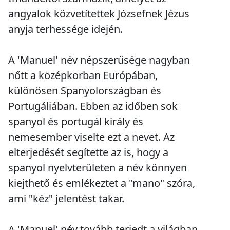
angyalok közvetítettek Józsefnek Jézus
anyja terhessége idején.
A 'Manuel' név népszerűsége nagyban
nőtt a középkorban Európában,
különösen Spanyolországban és
Portugáliában. Ebben az időben sok
spanyol és portugál király és
nemesember viselte ezt a nevet. Az
elterjedését segítette az is, hogy a
spanyol nyelvterületen a név könnyen
kiejthető és emlékeztet a "mano" szóra,
ami "kéz" jelentést takar.
A 'Manuel' név tovább terjedt a világban