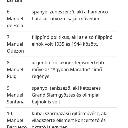
6.
spanyol zeneszerző, aki a flamenco
Manuel
hatásait ötvözte saját műveiben.
de Falla
7.
filippínó politikus, aki az első filippínó
Manuel
elnök volt 1935 és 1944 között.
Quezon
8.
argentin író, akinek legismertebb
Manuel
műve az "Ágyban Maradni" című
Puig
regénye.
9.
spanyol teniszező, aki kétszeres
Manuel
Grand Slam győztes és olimpiai
Santana
bajnok is volt.
10.
kubai származású gitárművész, aki
Manuel
világszerte elismert koncertező és
Barrueco
oktató is egyben.