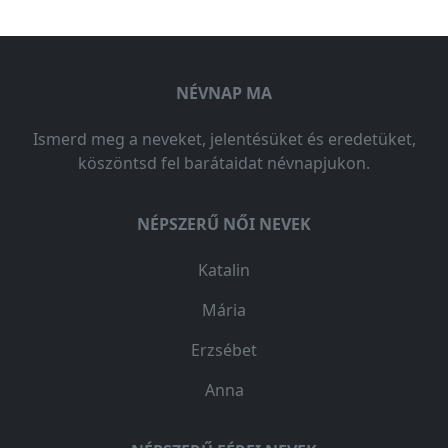
NÉVNAP MA
Ismerd meg a neveket, jelentésüket és eredetüket,
köszöntsd fel barátaidat névnapjukon.
NÉPSZERŰ NŐI NEVEK
Katalin
Mária
Erzsébet
Anna