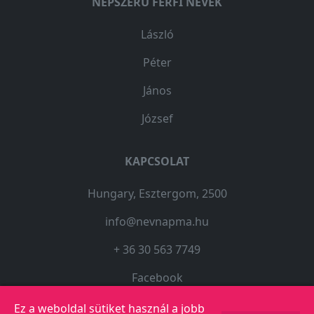
NÉPSZERŰ FÉRFI NEVEK
László
Péter
János
József
KAPCSOLAT
Hungary, Esztergom, 2500
info@nevnapma.hu
+ 36 30 563 7749
Facebook
Ez a weboldal sütiket használ a jobb