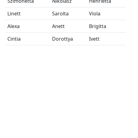
Szimonetta
Nikolasz
Henrietta
Linett
Sarolta
Viola
Alexa
Anett
Brigitta
Cintia
Dorottya
Ivett