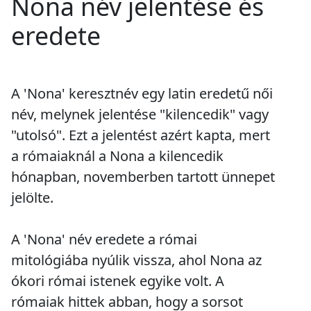
Nona név jelentése és
eredete
A 'Nona' keresztnév egy latin eredetű női
név, melynek jelentése "kilencedik" vagy
"utolsó". Ezt a jelentést azért kapta, mert
a rómaiaknál a Nona a kilencedik
hónapban, novemberben tartott ünnepet
jelölte.
A 'Nona' név eredete a római
mitológiába nyúlik vissza, ahol Nona az
ókori római istenek egyike volt. A
rómaiak hittek abban, hogy a sorsot