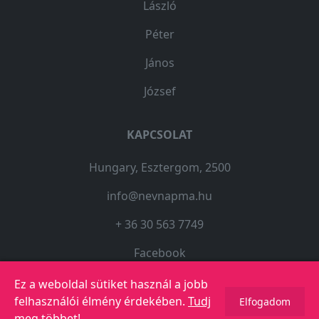
László
Péter
János
József
KAPCSOLAT
Hungary, Esztergom, 2500
info@nevnapma.hu
+ 36 30 563 7749
Facebook
Ez a weboldal sütiket használ a jobb
felhasználói élmény érdekében.
Tudj
Elfogadom
© 2023 Copyright -
Névnapma.hu
meg többet!