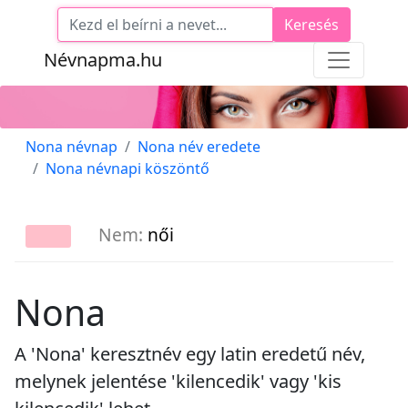
Keresés
Névnapma.hu
Nona névnap
Nona név eredete
Nona névnapi köszöntő
Nem:
női
Nona
A 'Nona' keresztnév egy latin eredetű név,
melynek jelentése 'kilencedik' vagy 'kis