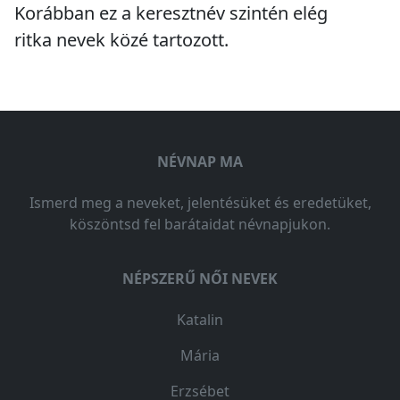
Korábban ez a keresztnév szintén
elég
ritka
nevek közé tartozott.
NÉVNAP MA
Ismerd meg a neveket, jelentésüket és eredetüket,
köszöntsd fel barátaidat névnapjukon.
NÉPSZERŰ NŐI NEVEK
Katalin
Mária
Erzsébet