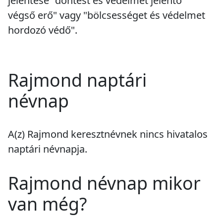
jelentése "döntést és védelmet jelentő
végső erő" vagy "bölcsességet és védelmet
hordozó védő".
Rajmond naptári
névnap
A(z) Rajmond keresztnévnek
nincs
hivatalos
naptári névnapja.
Rajmond névnap mikor
van még?