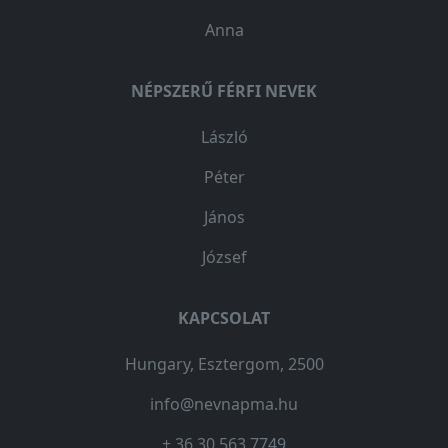
Anna
NÉPSZERŰ FÉRFI NEVEK
László
Péter
János
József
KAPCSOLAT
Hungary, Esztergom, 2500
info@nevnapma.hu
+ 36 30 563 7749