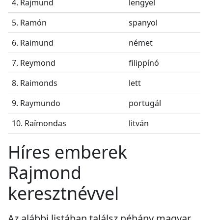
4. Rajmund
lengyel
5. Ramón
spanyol
6. Raimund
német
7. Reymond
filippínó
8. Raimonds
lett
9. Raymundo
portugál
10. Raïmondas
litván
Híres emberek
Rajmond
keresztnévvel
Az alábbi listában találsz néhány magyar