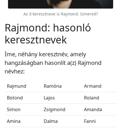
Az ő keresztneve is Rajmond. Ismered?
Rajmond: hasonló
keresztnevek
Íme, néhány keresztnév, amely
hangzáságban hasonlít a(z) Rajmond
névhez:
Rajmund
Ramóna
Armand
Botond
Lajos
Roland
Simon
Zsigmond
Amanda
Amina
Dalma
Fanni