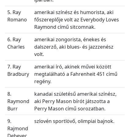
5. Ray
amerikai színész és humorista, aki
Romano
főszereplője volt az Everybody Loves
Raymond című sitcomnak.
6. Ray
amerikai zongorista, énekes és
Charles
dalszerző, aki blues- és jazzzenész
volt.
7. Ray
amerikai író, akinek művei között
Bradbury
megtalálható a Fahrenheit 451 című
regény.
8.
kanadai születésű amerikai színész,
Raymond
aki Perry Mason bírót játszotta a
Burr
Perry Mason című sorozatban.
9.
szlovén sportlövő, olimpiai bajnok.
Rajmond
Debevec