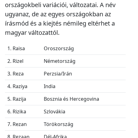
országokbeli variációi, változatai. A név
ugyanaz, de az egyes országokban az
írásmód és a kiejtés némileg eltérhet a
magyar változattól.
1. Raisa
Oroszország
2. Rizel
Németország
3. Reza
Perzsia/Irán
4. Raziya
India
5. Razija
Bosznia és Hercegovina
6. Rizika
Szlovákia
7. Rezan
Törökország
8. Rezaan
Dél-Afrika