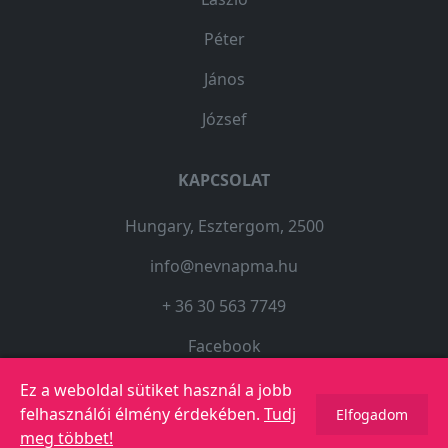
Péter
János
József
KAPCSOLAT
Hungary, Esztergom, 2500
info@nevnapma.hu
+ 36 30 563 7749
Facebook
Ez a weboldal sütiket használ a jobb
felhasználói élmény érdekében.
Tudj
Elfogadom
© 2023 Copyright -
Névnapma.hu
meg többet!