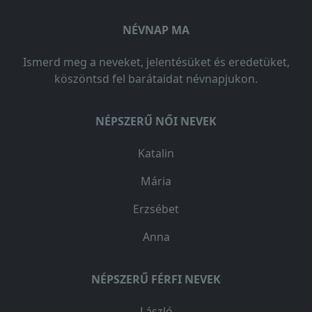
NÉVNAP MA
Ismerd meg a neveket, jelentésüket és eredetüket,
köszöntsd fel barátaidat névnapjukon.
NÉPSZERŰ NŐI NEVEK
Katalin
Mária
Erzsébet
Anna
NÉPSZERŰ FÉRFI NEVEK
László