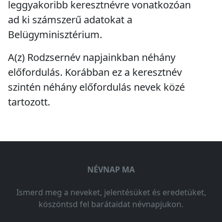
leggyakoribb keresztnévre vonatkozóan
ad ki számszerű adatokat a
Belügyminisztérium.
A(z) Rodzsernév napjainkban
néhány
előfordulás
. Korábban ez a keresztnév
szintén
néhány előfordulás
nevek közé
tartozott.
NÉVNAP MA
Ismerd meg a neveket, jelentésüket és eredetüket,
köszöntsd fel barátaidat névnapjukon.