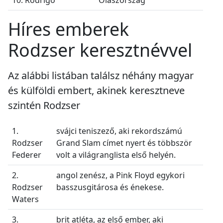
10. Rodrigo
Olaszország
Híres emberek
Rodzser keresztnévvel
Az alábbi listában találsz néhány magyar
és külföldi embert, akinek keresztneve
szintén Rodzser
1.
svájci teniszező, aki rekordszámú
Rodzser
Grand Slam címet nyert és többször
Federer
volt a világranglista első helyén.
2.
angol zenész, a Pink Floyd egykori
Rodzser
basszusgitárosa és énekese.
Waters
3.
brit atléta, az első ember, aki