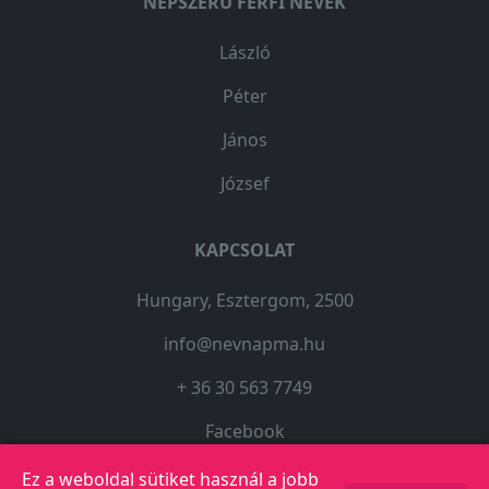
NÉPSZERŰ FÉRFI NEVEK
László
Péter
János
József
KAPCSOLAT
Hungary, Esztergom, 2500
info@nevnapma.hu
+ 36 30 563 7749
Facebook
Ez a weboldal sütiket használ a jobb