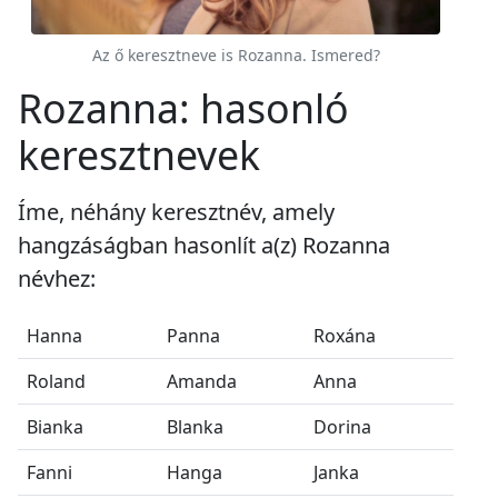
Az ő keresztneve is Rozanna. Ismered?
Rozanna: hasonló
keresztnevek
Íme, néhány keresztnév, amely
hangzáságban hasonlít a(z) Rozanna
névhez:
Hanna
Panna
Roxána
Roland
Amanda
Anna
Bianka
Blanka
Dorina
Fanni
Hanga
Janka