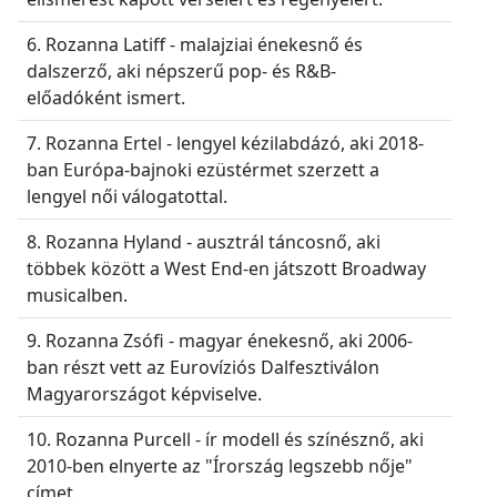
6. Rozanna Latiff - malajziai énekesnő és
dalszerző, aki népszerű pop- és R&B-
előadóként ismert.
7. Rozanna Ertel - lengyel kézilabdázó, aki 2018-
ban Európa-bajnoki ezüstérmet szerzett a
lengyel női válogatottal.
8. Rozanna Hyland - ausztrál táncosnő, aki
többek között a West End-en játszott Broadway
musicalben.
9. Rozanna Zsófi - magyar énekesnő, aki 2006-
ban részt vett az Eurovíziós Dalfesztiválon
Magyarországot képviselve.
10. Rozanna Purcell - ír modell és színésznő, aki
2010-ben elnyerte az "Írország legszebb nője"
címet.