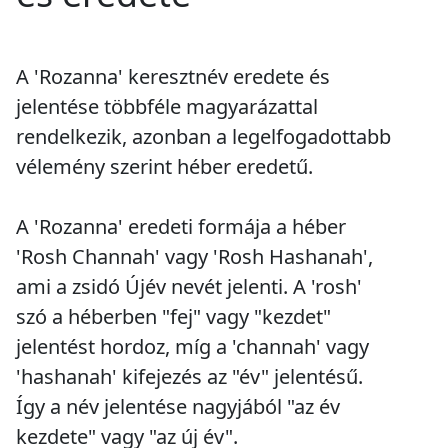
A 'Rozanna' keresztnév eredete és
jelentése többféle magyarázattal
rendelkezik, azonban a legelfogadottabb
vélemény szerint héber eredetű.
A 'Rozanna' eredeti formája a héber
'Rosh Channah' vagy 'Rosh Hashanah',
ami a zsidó Újév nevét jelenti. A 'rosh'
szó a héberben "fej" vagy "kezdet"
jelentést hordoz, míg a 'channah' vagy
'hashanah' kifejezés az "év" jelentésű.
Így a név jelentése nagyjából "az év
kezdete" vagy "az új év".