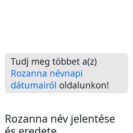
Tudj meg többet a(z)
Rozanna névnapi
dátumairól
oldalunkon!
Rozanna név jelentése
és eredete