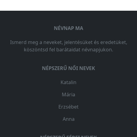
NÉVNAP MA
Ismerd meg a neveket, jelentésüket és eredetüket,
köszöntsd fel barátaidat névnapjukon.
NÉPSZERŰ NŐI NEVEK
Katalin
Mária
Erzsébet
Anna