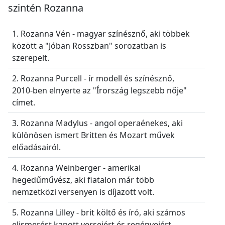
szintén Rozanna
1. Rozanna Vén - magyar színésznő, aki többek
között a "Jóban Rosszban" sorozatban is
szerepelt.
2. Rozanna Purcell - ír modell és színésznő,
2010-ben elnyerte az "Írország legszebb nője"
címet.
3. Rozanna Madylus - angol operaénekes, aki
különösen ismert Britten és Mozart művek
előadásairól.
4. Rozanna Weinberger - amerikai
hegedűművész, aki fiatalon már több
nemzetközi versenyen is díjazott volt.
5. Rozanna Lilley - brit költő és író, aki számos
elismerést kapott verseiért és regényeiért.