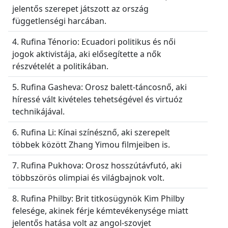
jelentős szerepet játszott az ország
függetlenségi harcában.
4. Rufina Ténorio: Ecuadori politikus és női
jogok aktivistája, aki elősegítette a nők
részvételét a politikában.
5. Rufina Gasheva: Orosz balett-táncosnő, aki
híressé vált kivételes tehetségével és virtuóz
technikájával.
6. Rufina Li: Kínai színésznő, aki szerepelt
többek között Zhang Yimou filmjeiben is.
7. Rufina Pukhova: Orosz hosszútávfutó, aki
többszörös olimpiai és világbajnok volt.
8. Rufina Philby: Brit titkosügynök Kim Philby
felesége, akinek férje kémtevékenysége miatt
jelentős hatása volt az angol-szovjet