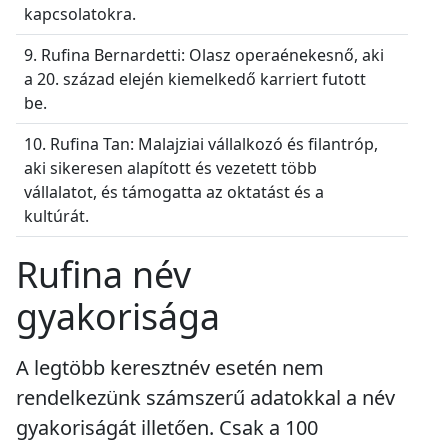
kapcsolatokra.
9. Rufina Bernardetti: Olasz operaénekesnő, aki
a 20. század elején kiemelkedő karriert futott
be.
10. Rufina Tan: Malajziai vállalkozó és filantróp,
aki sikeresen alapított és vezetett több
vállalatot, és támogatta az oktatást és a
kultúrát.
Rufina név
gyakorisága
A legtöbb keresztnév esetén nem
rendelkezünk számszerű adatokkal a név
gyakoriságát illetően. Csak a 100