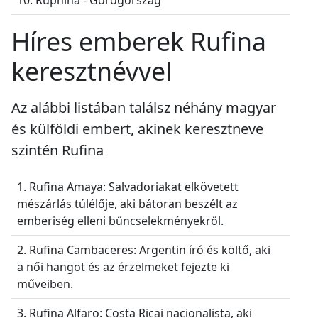
10. Ruphina - Görögország
Híres emberek Rufina
keresztnévvel
Az alábbi listában találsz néhány magyar
és külföldi embert, akinek keresztneve
szintén Rufina
1. Rufina Amaya: Salvadoriakat elkövetett
mészárlás túlélője, aki bátoran beszélt az
emberiség elleni bűncselekményekről.
2. Rufina Cambaceres: Argentin író és költő, aki
a női hangot és az érzelmeket fejezte ki
műveiben.
3. Rufina Alfaro: Costa Ricai nacionalista, aki