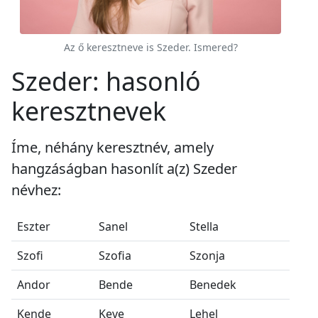
Az ő keresztneve is Szeder. Ismered?
Szeder: hasonló
keresztnevek
Íme, néhány keresztnév, amely
hangzáságban hasonlít a(z) Szeder
névhez:
Eszter
Sanel
Stella
Szofi
Szofia
Szonja
Andor
Bende
Benedek
Kende
Keve
Lehel