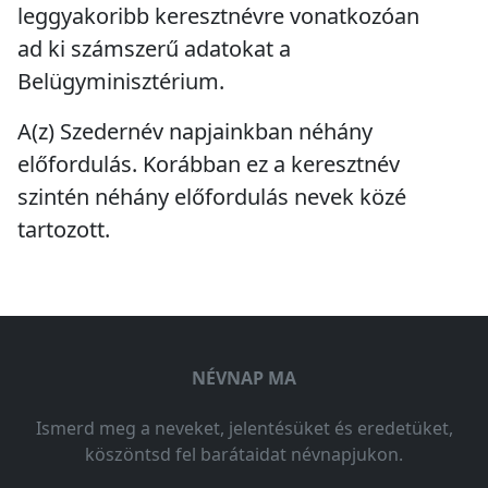
leggyakoribb keresztnévre vonatkozóan
ad ki számszerű adatokat a
Belügyminisztérium.
A(z) Szedernév napjainkban
néhány
előfordulás
. Korábban ez a keresztnév
szintén
néhány előfordulás
nevek közé
tartozott.
NÉVNAP MA
Ismerd meg a neveket, jelentésüket és eredetüket,
köszöntsd fel barátaidat névnapjukon.