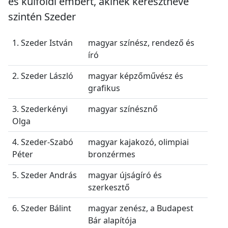
és külföldi embert, akinek keresztneve
szintén Szeder
1. Szeder István
magyar színész, rendező és
író
2. Szeder László
magyar képzőművész és
grafikus
3. Szederkényi
magyar színésznő
Olga
4. Szeder-Szabó
magyar kajakozó, olimpiai
Péter
bronzérmes
5. Szeder András
magyar újságíró és
szerkesztő
6. Szeder Bálint
magyar zenész, a Budapest
Bár alapítója