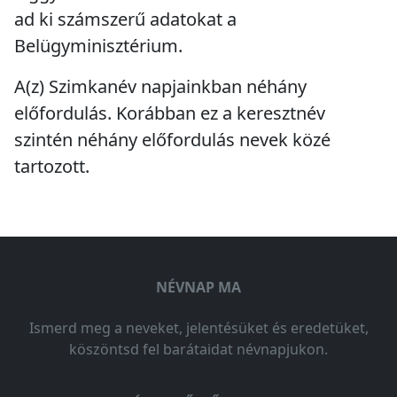
ad ki számszerű adatokat a
Belügyminisztérium.
A(z) Szimkanév napjainkban
néhány
előfordulás
. Korábban ez a keresztnév
szintén
néhány előfordulás
nevek közé
tartozott.
NÉVNAP MA
Ismerd meg a neveket, jelentésüket és eredetüket,
köszöntsd fel barátaidat névnapjukon.