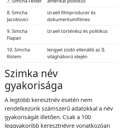
7. Simcha Felder
amerikai politikus
8. Simcha
izraeli filmproducer és
Jacobovici
dokumentumfilmes
9. Simcha
izraeli történész és politikus
Flapan
10. Simcha
lengyel zsidó ellenálló az II.
Rotem
világháború idején
Szimka név
gyakorisága
A legtöbb keresztnév esetén nem
rendelkezünk számszerű adatokkal a név
gyakoriságát illetően. Csak a 100
leggyakoribb keresztnévre vonatkozóan