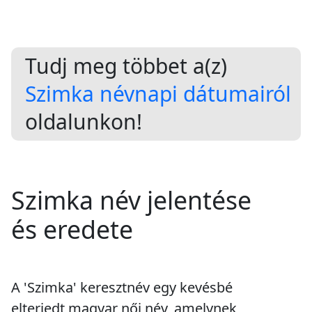
Tudj meg többet a(z)
Szimka névnapi dátumairól
oldalunkon!
Szimka név jelentése
és eredete
A 'Szimka' keresztnév egy kevésbé
elterjedt magyar női név, amelynek