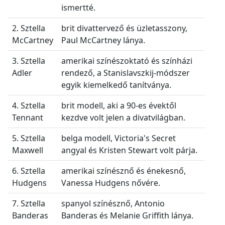
ismertté.
2. Sztella
brit divattervező és üzletasszony,
McCartney
Paul McCartney lánya.
3. Sztella
amerikai színészoktató és színházi
Adler
rendező, a Stanislavszkij-módszer
egyik kiemelkedő tanítványa.
4. Sztella
brit modell, aki a 90-es évektől
Tennant
kezdve volt jelen a divatvilágban.
5. Sztella
belga modell, Victoria's Secret
Maxwell
angyal és Kristen Stewart volt párja.
6. Sztella
amerikai színésznő és énekesnő,
Hudgens
Vanessa Hudgens nővére.
7. Sztella
spanyol színésznő, Antonio
Banderas
Banderas és Melanie Griffith lánya.