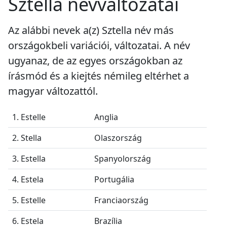
Sztella névváltozatai
Az alábbi nevek a(z) Sztella név más
országokbeli variációi, változatai. A név
ugyanaz, de az egyes országokban az
írásmód és a kiejtés némileg eltérhet a
magyar változattól.
1. Estelle
Anglia
2. Stella
Olaszország
3. Estella
Spanyolország
4. Estela
Portugália
5. Estelle
Franciaország
6. Estela
Brazília