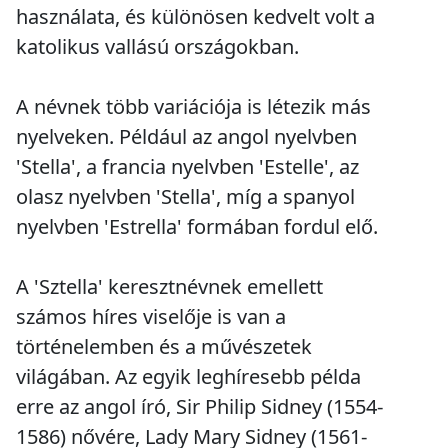
használata, és különösen kedvelt volt a
katolikus vallású országokban.
A névnek több variációja is létezik más
nyelveken. Például az angol nyelvben
'Stella', a francia nyelvben 'Estelle', az
olasz nyelvben 'Stella', míg a spanyol
nyelvben 'Estrella' formában fordul elő.
A 'Sztella' keresztnévnek emellett
számos híres viselője is van a
történelemben és a művészetek
világában. Az egyik leghíresebb példa
erre az angol író, Sir Philip Sidney (1554-
1586) nővére, Lady Mary Sidney (1561-