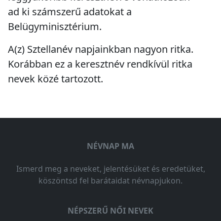
ad ki számszerű adatokat a
Belügyminisztérium.
A(z) Sztellanév napjainkban
nagyon ritka
.
Korábban ez a keresztnév
rendkívül ritka
nevek közé tartozott.
NÉVNAP MA
Ismerd meg a neveket, jelentésüket és eredetüket,
köszöntsd fel barátaidat névnapjukon.
NÉPSZERŰ NŐI NEVEK