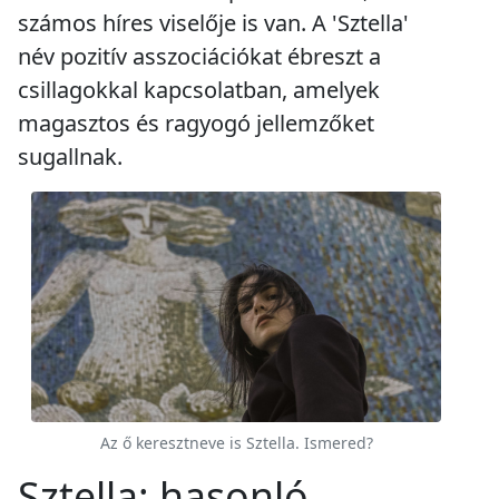
számos híres viselője is van. A 'Sztella'
név pozitív asszociációkat ébreszt a
csillagokkal kapcsolatban, amelyek
magasztos és ragyogó jellemzőket
sugallnak.
Az ő keresztneve is Sztella. Ismered?
Sztella: hasonló