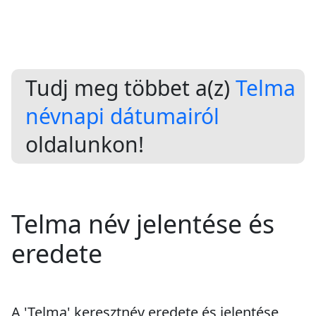
Tudj meg többet a(z)
Telma
névnapi dátumairól
oldalunkon!
Telma név jelentése és
eredete
A 'Telma' keresztnév eredete és jelentése