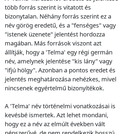
több forrás szerint is vitatott és
bizonytalan. Néhány forrás szerint ez a
név görög eredetű, és a "fenséges" vagy
"istenek üzenete" jelentést hordozza
magában. Más források viszont azt
állítják, hogy a 'Telma' egy régi germán
név, amelynek jelentése "kis lány" vagy
"ifjú hölgy". Azonban a pontos eredet és
jelentés meghatározása nehézkes, mivel
nincsenek egyértelmű bizonyítékok.
A 'Telma' név történelmi vonatkozásai is
kevésbé ismertek. Azt lehet mondani,
hogy ez a név az elmúlt években vált
népszerűvé, de nem rendelkezik hosszú