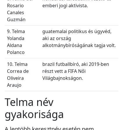
Rosario
emberi jogi aktivista.
Canales
Guzmán
9. Telma
guatemalai politikus és ügyvéd,
Yolanda
aki az ország
Aldana
alkotmánybíróságának tagja volt.
Polanco
10. Telma
brazil futballbíró, aki 2019-ben
Correa de
részt vett a FIFA Női
Oliveira
Világbajnokságon.
Araujo
Telma név
gyakorisága
A legtöbb keresztnév esetén nem