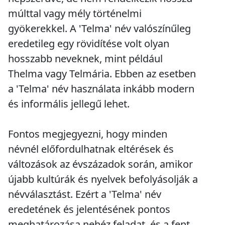
múlttal vagy mély történelmi
gyökerekkel. A 'Telma' név valószínűleg
eredetileg egy rövidítése volt olyan
hosszabb neveknek, mint például
Thelma vagy Telmária. Ebben az esetben
a 'Telma' név használata inkább modern
és informális jellegű lehet.
Fontos megjegyezni, hogy minden
névnél előfordulhatnak eltérések és
változások az évszázadok során, amikor
újabb kultúrák és nyelvek befolyásolják a
névválasztást. Ezért a 'Telma' név
eredetének és jelentésének pontos
meghatározása nehéz feladat, és a fent