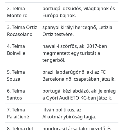
2. Telma
portugál dzsúdós, világbajnok és
Monteiro
Európa-bajnok.
3. Telma Ortiz
spanyol királyi hercegnő, Letizia
Rocasolano
Ortiz testvére.
4. Telma
hawaii-i szörfös, aki 2017-ben
Boinville
megmentett egy turistát a
tengerből.
5. Telma
brazil labdarúgónő, aki az FC
Souza
Barcelona női csapatában játszik.
6. Telma
portugál kézilabdázó, aki jelenleg
Santos
a Győri Audi ETO KC-ban játszik.
7. Telma
litván politikus, az
Palaičienė
Alkotmánybíróság tagja.
8. Telma del
hondurasi társadalmi vezető és