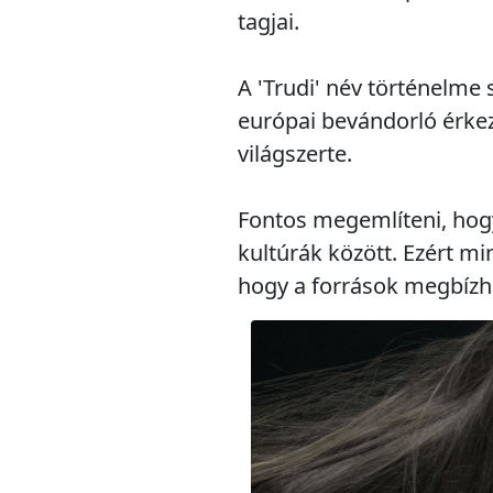
tagjai.
A 'Trudi' név történelme
európai bevándorló érkez
világszerte.
Fontos megemlíteni, hogy
kultúrák között. Ezért mi
hogy a források megbízh