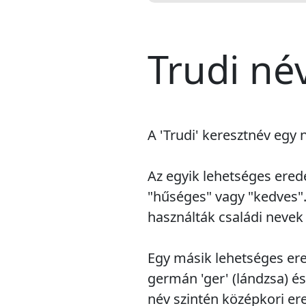
Trudi né
A 'Trudi' keresztnév egy 
Az egyik lehetséges ered
"hűséges" vagy "kedves".
használták családi nevek
Egy másik lehetséges ered
germán 'ger' (lándzsa) és 
név szintén középkori ere