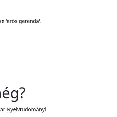
se 'erős gerenda'.
még?
gyar Nyelvtudományi