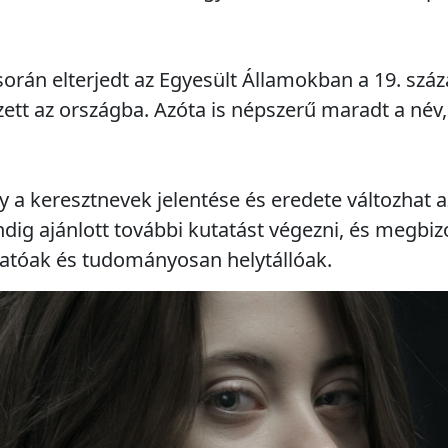
 során elterjedt az Egyesült Államokban a 19. sz
ett az országba. Azóta is népszerű maradt a név, 
 a keresztnevek jelentése és eredete változhat a
ndig ajánlott további kutatást végezni, és megbiz
atóak és tudományosan helytállóak.