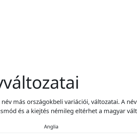
vváltozatai
i név más országokbeli variációi, változatai. A né
smód és a kiejtés némileg eltérhet a magyar vált
Anglia