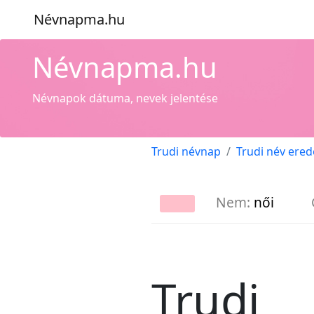
Névnapma.hu
Névnapma.hu
Névnapok dátuma, nevek jelentése
Trudi névnap
Trudi név ered
Nem:
női
Trudi