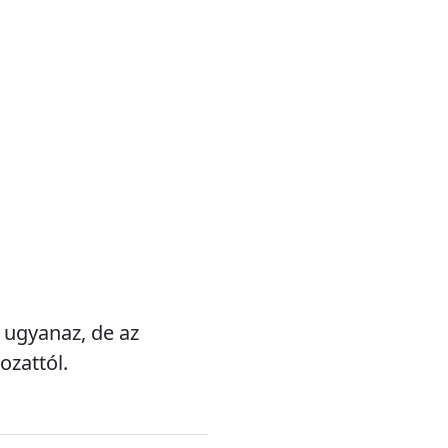
v ugyanaz, de az
ozattól.