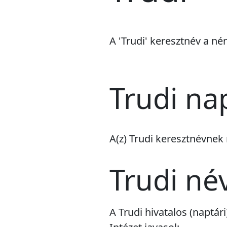
A 'Trudi' keresztnév a né
Trudi na
A(z) Trudi keresztnévnek
Trudi né
A Trudi hivatalos (naptá