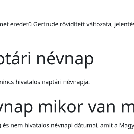
met eredetű Gertrude rövidített változata, jelenté
ptári névnap
nincs
hivatalos naptári névnapja.
vnap mikor van 
ri) és nem hivatalos névnapi dátumai, amit a Ma