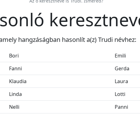
Az ő keresztneve is Trudi. Ismered?
asonló keresztnev
amely hangzáságban hasonlít a(z) Trudi névhez:
Bori
Emili
Fanni
Gerda
Klaudia
Laura
Linda
Lotti
Nelli
Panni