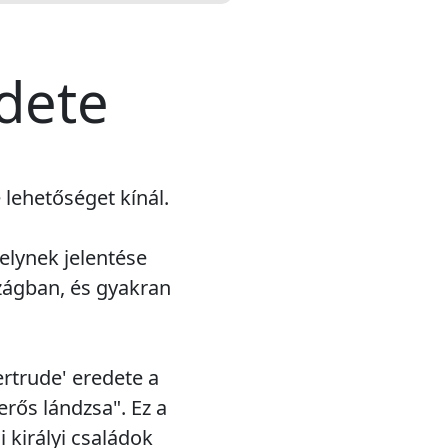
edete
 lehetőséget kínál.
elynek jelentése
zágban, és gyakran
ertrude' eredete a
erős lándzsa". Ez a
 királyi családok