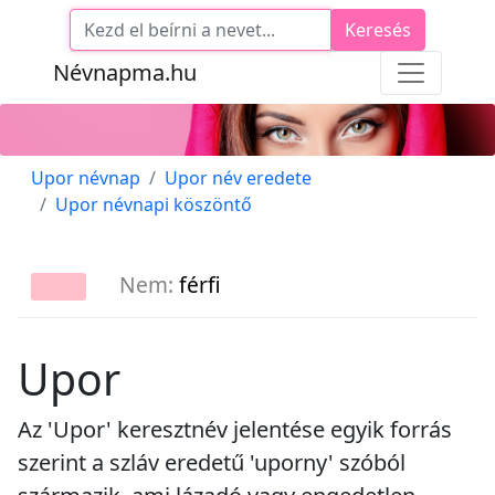
Keresés
Névnapma.hu
Upor névnap
Upor név eredete
Upor névnapi köszöntő
Nem:
férfi
Upor
Az 'Upor' keresztnév jelentése egyik forrás
szerint a szláv eredetű 'uporny' szóból