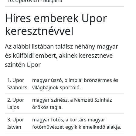
10. Uporovich - Bulgária
Híres emberek Upor
keresztnévvel
Az alábbi listában találsz néhány magyar
és külföldi embert, akinek keresztneve
szintén Upor
1. Upor
magyar úszó, olimpiai bronzérmes és
Szabolcs
világbajnok sportoló.
2. Upor
magyar színész, a Nemzeti Színház
Lajos
örökös tagja.
3. Upor
magyar fotós, a kortárs magyar
István
fotóművészet egyik kiemelkedő alakja.