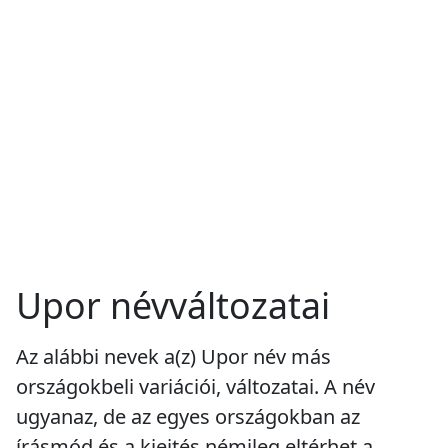
Upor névváltozatai
Az alábbi nevek a(z) Upor név más
országokbeli variációi, változatai. A név
ugyanaz, de az egyes országokban az
írásmód és a kiejtés némileg eltérhet a