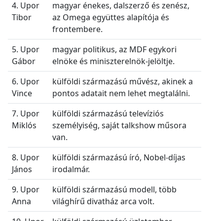
4. Upor
magyar énekes, dalszerző és zenész,
Tibor
az Omega együttes alapítója és
frontembere.
5. Upor
magyar politikus, az MDF egykori
Gábor
elnöke és miniszterelnök-jelöltje.
6. Upor
külföldi származású művész, akinek a
Vince
pontos adatait nem lehet megtalálni.
7. Upor
külföldi származású televíziós
Miklós
személyiség, saját talkshow műsora
van.
8. Upor
külföldi származású író, Nobel-díjas
János
irodalmár.
9. Upor
külföldi származású modell, több
Anna
világhírű divatház arca volt.