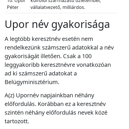
10. Upor
külföldi származású üzletember,
Péter
vállalatvezető, milliárdos.
Upor név gyakorisága
A legtöbb keresztnév esetén nem
rendelkezünk számszerű adatokkal a név
gyakoriságát illetően. Csak a 100
leggyakoribb keresztnévre vonatkozóan
ad ki számszerű adatokat a
Belügyminisztérium.
A(z) Upornév napjainkban
néhány
előfordulás
. Korábban ez a keresztnév
szintén
néhány előfordulás
nevek közé
tartozott.