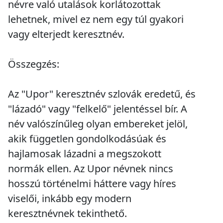
névre való utalások korlátozottak
lehetnek, mivel ez nem egy túl gyakori
vagy elterjedt keresztnév.
Összegzés:
Az "Upor" keresztnév szlovák eredetű, és
"lázadó" vagy "felkelő" jelentéssel bír. A
név valószínűleg olyan embereket jelöl,
akik független gondolkodásúak és
hajlamosak lázadni a megszokott
normák ellen. Az Upor névnek nincs
hosszú történelmi háttere vagy híres
viselői, inkább egy modern
keresztnévnek tekinthető.