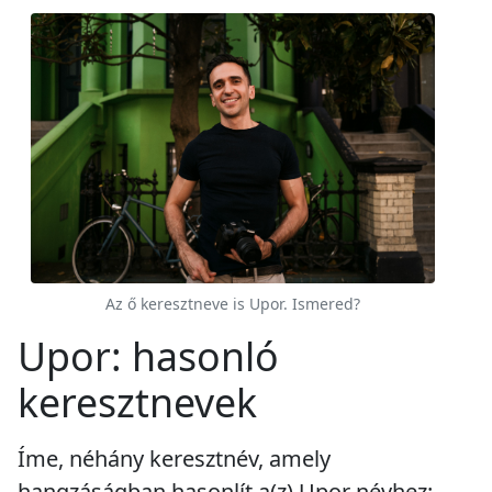
Az ő keresztneve is Upor. Ismered?
Upor: hasonló
keresztnevek
Íme, néhány keresztnév, amely
hangzáságban hasonlít a(z) Upor névhez: