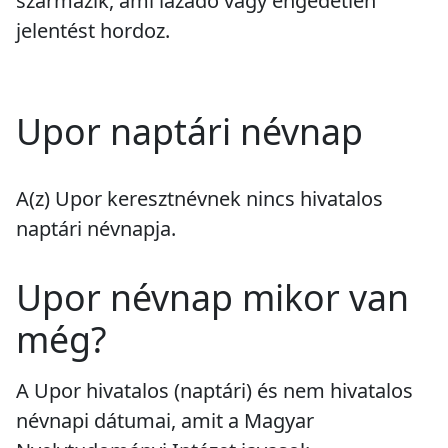
származik, ami lázadó vagy engedetlen
jelentést hordoz.
Upor naptári névnap
A(z) Upor keresztnévnek
nincs
hivatalos
naptári névnapja.
Upor névnap mikor van
még?
A Upor hivatalos (naptári) és nem hivatalos
névnapi dátumai, amit a Magyar