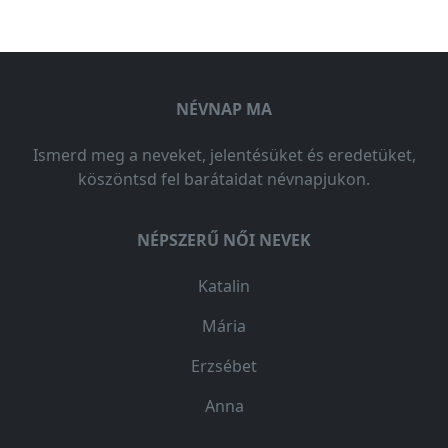
NÉVNAP MA
Ismerd meg a neveket, jelentésüket és eredetüket,
köszöntsd fel barátaidat névnapjukon.
NÉPSZERŰ NŐI NEVEK
Katalin
Mária
Erzsébet
Anna