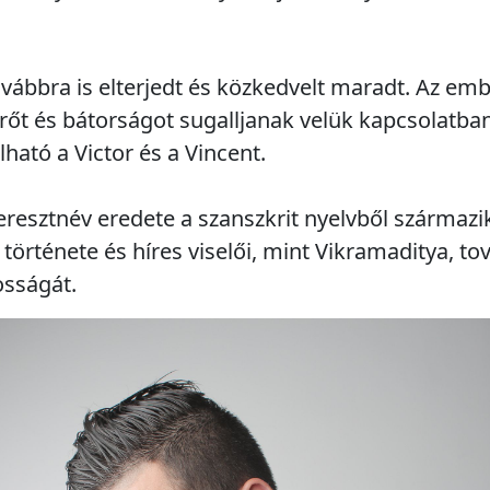
vábbra is elterjedt és közkedvelt maradt. Az em
rőt és bátorságot sugalljanak velük kapcsolatba
lható a Victor és a Vincent.
resztnév eredete a szanszkrit nyelvből származik
 története és híres viselői, mint Vikramaditya, to
osságát.