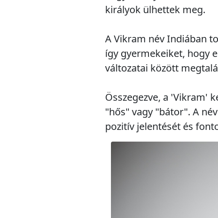
királyok ülhettek meg.
A Vikram név Indiában to
így gyermekeiket, hogy e
változatai között megtalá
Összegezve, a 'Vikram' ke
"hős" vagy "bátor". A név
pozitív jelentését és font