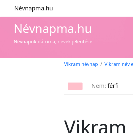
Névnapma.hu
Névnapma.hu
Névnapok dátuma, nevek jelentése
Vikram névnap
Vikram név 
Nem:
férfi
Vikram