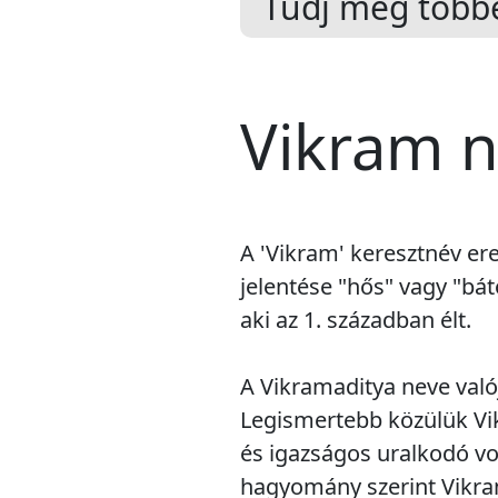
Tudj meg többe
Vikram n
A 'Vikram' keresztnév ere
jelentése "hős" vagy "bát
aki az 1. században élt.
A Vikramaditya neve valój
Legismertebb közülük Vik
és igazságos uralkodó volt
hagyomány szerint Vikram