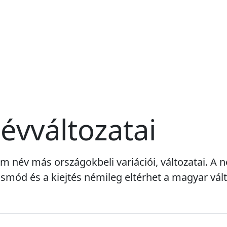
évváltozatai
am név más országokbeli variációi, változatai. A 
smód és a kiejtés némileg eltérhet a magyar vált