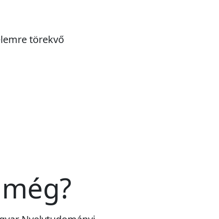
zelemre törekvő
 még?