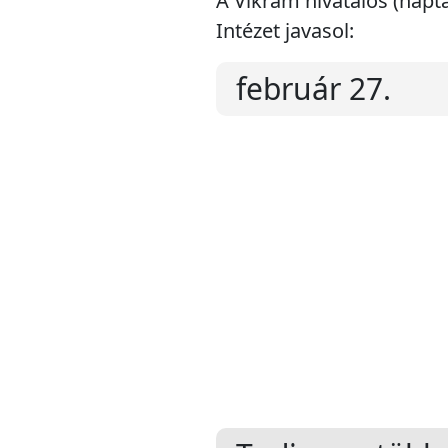
A Vikram hivatalos (napt
Intézet javasol:
február 27.