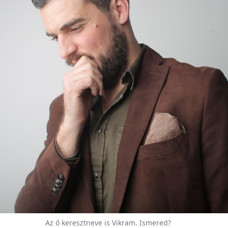
Az ő keresztneve is Vikram. Ismered?