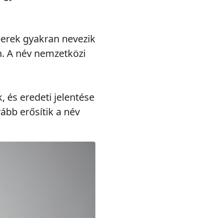
berek gyakran nevezik
n. A név nemzetközi
, és eredeti jelentése
vább erősítik a név