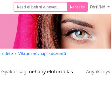
Keresés
Férfi/Nő
eredete
Vikram névnapi köszöntő
Gyakoriság:
néhány előfordulás
Anyakönyv