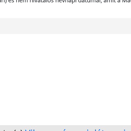
ári) és nem hivatalos névnapi dátumai, amit a 