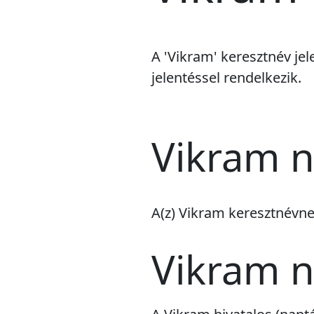
A 'Vikram' keresztnév jel
jelentéssel rendelkezik.
Vikram n
A(z) Vikram keresztnévn
Vikram 