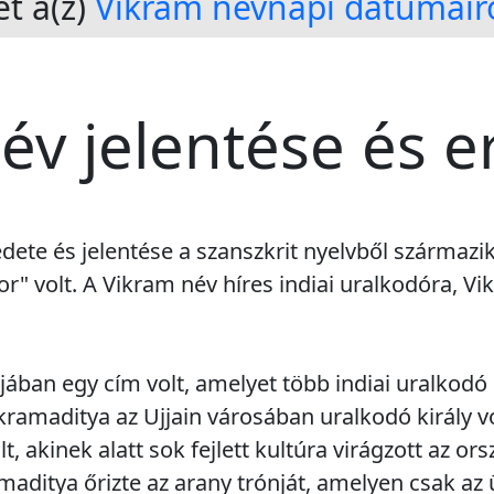
t a(z)
Vikram névnapi dátumair
év jelentése és e
dete és jelentése a szanszkrit nyelvből származik
or" volt. A Vikram név híres indiai uralkodóra, Vik
ában egy cím volt, amelyet több indiai uralkodó i
ramaditya az Ujjain városában uralkodó király v
, akinek alatt sok fejlett kultúra virágzott az or
aditya őrizte az arany trónját, amelyen csak az 