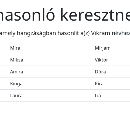
hasonló keresztn
 amely hangzáságban hasonlít a(z) Vikram névhez
Mira
Mirjam
Miksa
Viktor
Amira
Dóra
Kinga
Kíra
Laura
Lia