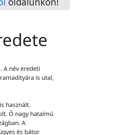
ól
oldalunkon!
redete
. A név eredeti
ramadityára is utal,
s használt.
olt. Ő nagy hatalmú
szágban. A
ügyes és bátor