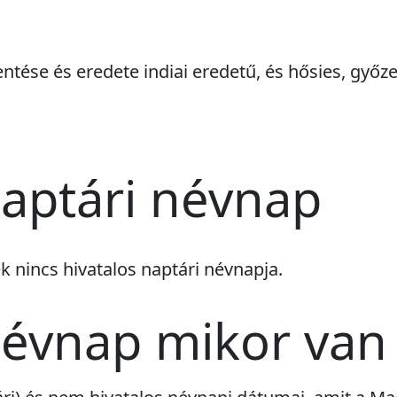
entése és eredete indiai eredetű, és hősies, győ
aptári névnap
ek
nincs
hivatalos naptári névnapja.
névnap mikor van