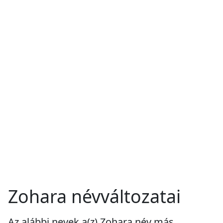
Zohara névváltozatai
Az alábbi nevek a(z) Zohara név más