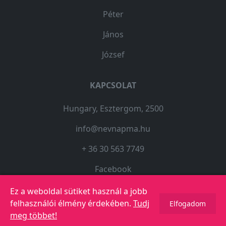
Péter
János
József
KAPCSOLAT
Hungary, Esztergom, 2500
info@nevnapma.hu
+ 36 30 563 7749
Facebook
Ez a weboldal sütiket használ a jobb
felhasználói élmény érdekében.
Tudj
Elfogadom
© 2023 Copyright -
Névnapma.hu
meg többet!