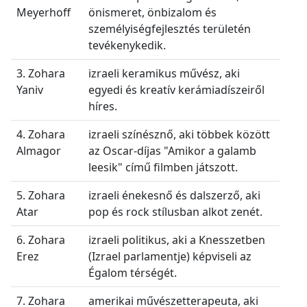
Meyerhoff
önismeret, önbizalom és
személyiségfejlesztés területén
tevékenykedik.
3. Zohara
izraeli keramikus művész, aki
Yaniv
egyedi és kreatív kerámiadíszeiről
híres.
4. Zohara
izraeli színésznő, aki többek között
Almagor
az Oscar-díjas "Amikor a galamb
leesik" című filmben játszott.
5. Zohara
izraeli énekesnő és dalszerző, aki
Atar
pop és rock stílusban alkot zenét.
6. Zohara
izraeli politikus, aki a Knesszetben
Erez
(Izrael parlamentje) képviseli az
Égalom térségét.
7. Zohara
amerikai művészetterapeuta, aki