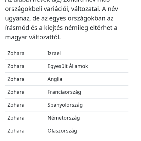
országokbeli variációi, változatai. A név
ugyanaz, de az egyes országokban az
írásmód és a kiejtés némileg eltérhet a
magyar változattól.
Zohara
Izrael
Zohara
Egyesült Államok
Zohara
Anglia
Zohara
Franciaország
Zohara
Spanyolország
Zohara
Németország
Zohara
Olaszország