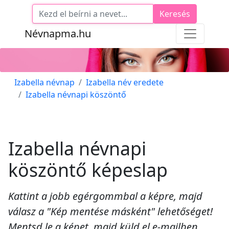
Keresés
Névnapma.hu
Izabella névnap
Izabella név eredete
Izabella névnapi köszöntő
Izabella névnapi
köszöntő képeslap
Kattint a jobb egérgommbal a képre, majd
válasz a "Kép mentése másként" lehetőséget!
Mentsd le a képet, majd küld el e-mailben