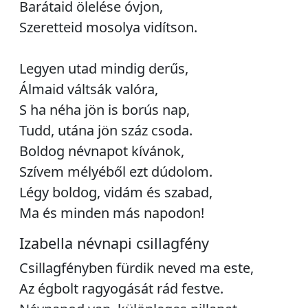
Barátaid ölelése óvjon,
Szeretteid mosolya vidítson.
Legyen utad mindig derűs,
Álmaid váltsák valóra,
S ha néha jön is borús nap,
Tudd, utána jön száz csoda.
Boldog névnapot kívánok,
Szívem mélyéből ezt dúdolom.
Légy boldog, vidám és szabad,
Ma és minden más napodon!
Izabella névnapi csillagfény
Csillagfényben fürdik neved ma este,
Az égbolt ragyogását rád festve.