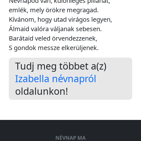
Névnapod van, különleges pillanat,
emlék, mely örökre megragad.
Kívánom, hogy utad virágos legyen,
Álmaid valóra váljanak sebesen.
Barátaid veled örvendezzenek,
S gondok messze elkerüljenek.
Tudj meg többet a(z)
Izabella névnapról
oldalunkon!
NÉVNAP MA