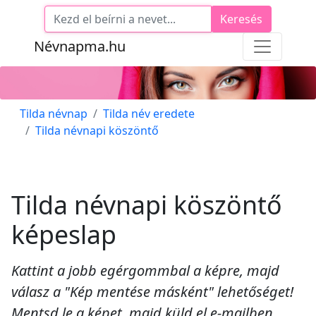
Keresés
Névnapma.hu
Tilda névnap
Tilda név eredete
Tilda névnapi köszöntő
Tilda névnapi köszöntő
képeslap
Kattint a jobb egérgommbal a képre, majd
válasz a "Kép mentése másként" lehetőséget!
Mentsd le a képet, majd küld el e-mailben