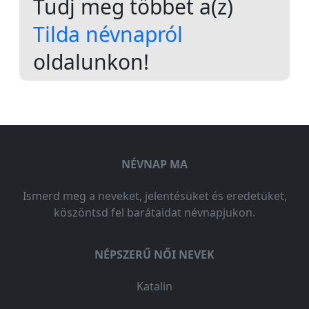
Tudj meg többet a(z)
Tilda névnapról
oldalunkon!
NÉVNAP MA
Ismerd meg a neveket, jelentésüket és eredetüket,
köszöntsd fel barátaidat névnapjukon.
NÉPSZERŰ NŐI NEVEK
Katalin