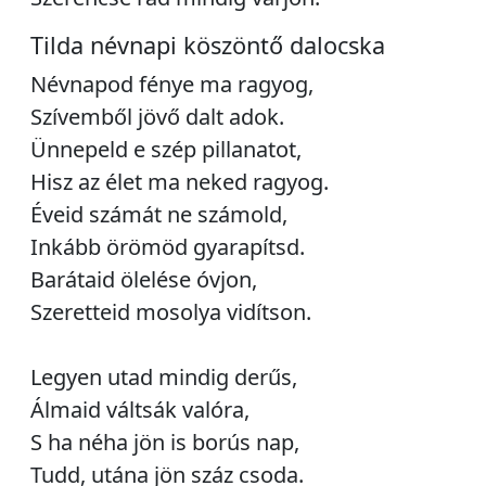
Tilda névnapi köszöntő dalocska
Névnapod fénye ma ragyog,
Szívemből jövő dalt adok.
Ünnepeld e szép pillanatot,
Hisz az élet ma neked ragyog.
Éveid számát ne számold,
Inkább örömöd gyarapítsd.
Barátaid ölelése óvjon,
Szeretteid mosolya vidítson.
Legyen utad mindig derűs,
Álmaid váltsák valóra,
S ha néha jön is borús nap,
Tudd, utána jön száz csoda.