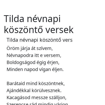
Tilda névnapi
köszöntő versek
Tilda névnapi köszöntő vers
Öröm járja át szívem,
Névnapodra itt e versem,
Boldogságod égig érjen,
Minden napod vígan éljen.
Barátaid mind köszöntnek,
Ajándékkal körülvesznek.
Kacagásod messze szálljon,
Szerencse rád mindig várjon.