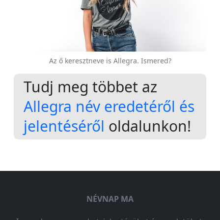
Az ő keresztneve is Allegra. Ismered?
Tudj meg többet az
Allegra név eredetéről és
jelentéséről
oldalunkon!
NÉVNAP MA