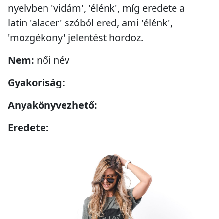
nyelvben 'vidám', 'élénk', míg eredete a
latin 'alacer' szóból ered, ami 'élénk',
'mozgékony' jelentést hordoz.
Nem:
női név
Gyakoriság:
Anyakönyvezhető:
Eredete: