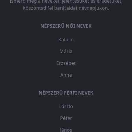
Ismerd meg a neveket, jelentésüket és eredetüket,
köszöntsd fel barátaidat névnapjukon.
NÉPSZERŰ NŐI NEVEK
Katalin
Mária
Erzsébet
Anna
NÉPSZERŰ FÉRFI NEVEK
László
Péter
János