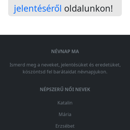
jelentéséről
oldalunkon!
NÉVNAP MA
Ismerd meg a neveket, jelentésüket és eredetüket,
köszöntsd fel barátaidat névnapjukon.
NÉPSZERŰ NŐI NEVEK
Katalin
Mária
Erzsébet