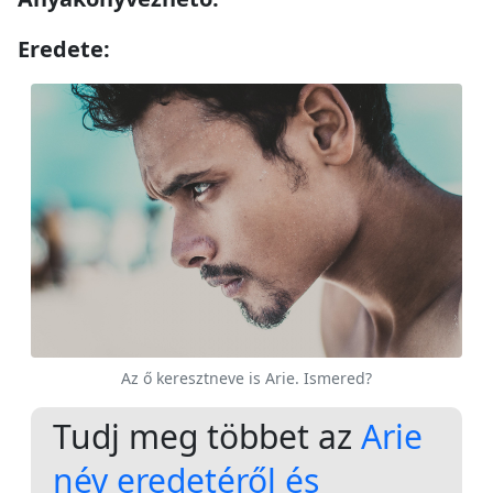
Eredete:
Az ő keresztneve is Arie. Ismered?
Tudj meg többet az
Arie
név eredetéről és