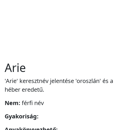
Arie
'Arie' keresztnév jelentése 'oroszlán' és a
héber eredetű.
Nem:
férfi név
Gyakoriság:
Anyakönyvezhető: