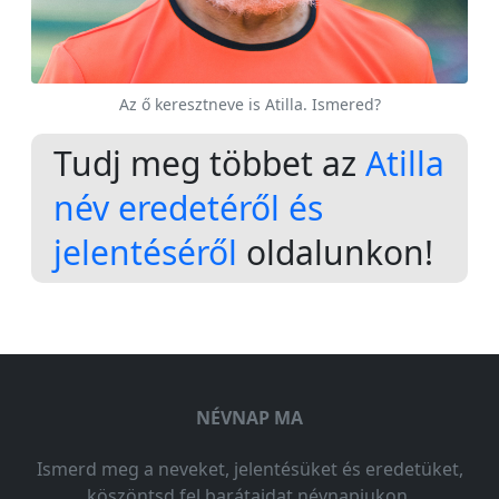
Az ő keresztneve is Atilla. Ismered?
Tudj meg többet az
Atilla
név eredetéről és
jelentéséről
oldalunkon!
NÉVNAP MA
Ismerd meg a neveket, jelentésüket és eredetüket,
köszöntsd fel barátaidat névnapjukon.