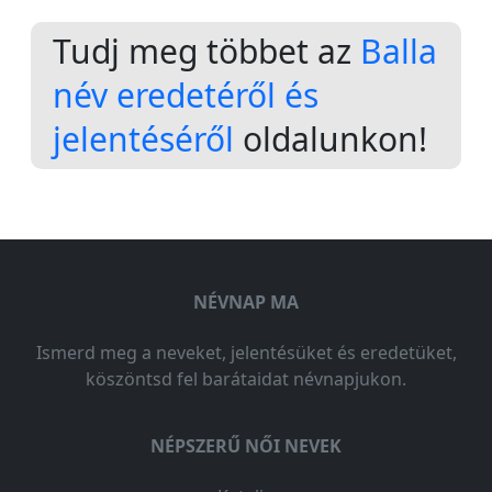
Tudj meg többet az
Balla
név eredetéről és
jelentéséről
oldalunkon!
NÉVNAP MA
Ismerd meg a neveket, jelentésüket és eredetüket,
köszöntsd fel barátaidat névnapjukon.
NÉPSZERŰ NŐI NEVEK