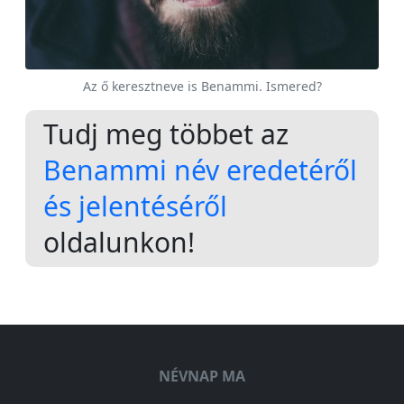
Az ő keresztneve is Benammi. Ismered?
Tudj meg többet az
Benammi név eredetéről
és jelentéséről
oldalunkon!
NÉVNAP MA