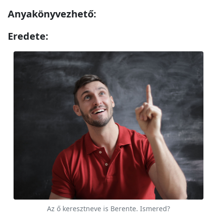
Anyakönyvezhető:
Eredete:
Az ő keresztneve is Berente. Ismered?