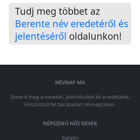
Tudj meg többet az
Berente név eredetéről és
jelentéséről
oldalunkon!
NÉVNAP MA
Ismerd meg a neveket, jelentésüket és eredetüket,
köszöntsd fel barátaidat névnapjukon.
NÉPSZERŰ NŐI NEVEK
Katalin