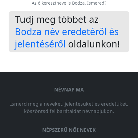
Az ő keresztneve is Bodza. Ismered?
Tudj meg többet az
Bodza név eredetéről és
jelentéséről
oldalunkon!
NÉVNAP MA
Ismerd meg a neveket, jelentésüket és eredetüket,
köszöntsd fel barátaidat névnapjukon.
NÉPSZERŰ NŐI NEVEK