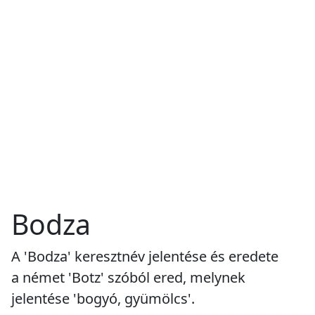
Bodza
A 'Bodza' keresztnév jelentése és eredete
a német 'Botz' szóból ered, melynek
jelentése 'bogyó, gyümölcs'.