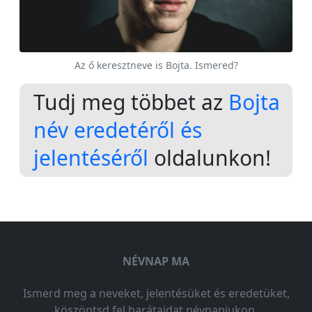
Az ő keresztneve is Bojta. Ismered?
Tudj meg többet az
Bojta
név eredetéről és
jelentéséről
oldalunkon!
NÉVNAP MA
Ismerd meg a neveket, jelentésüket és eredetüket,
köszöntsd fel barátaidat névnapjukon.