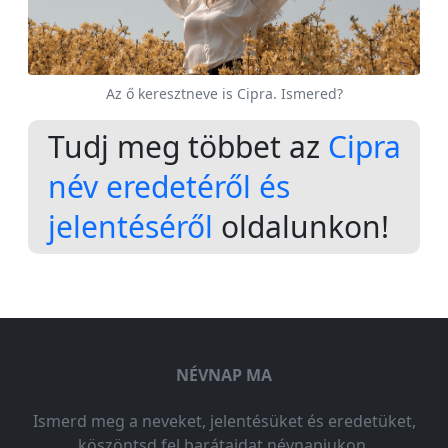
Az ő keresztneve is Cipra. Ismered?
Tudj meg többet az
Cipra
név eredetéről és
jelentéséről
oldalunkon!
NÉVNAP MA
Ismerd meg a neveket, jelentésüket és eredetüket,
köszöntsd fel barátaidat névnapjukon.