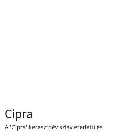
Cipra
A 'Cipra' keresztnév szláv eredetű és