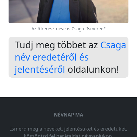
Az ő keresztneve is Csaga. Ismered?
Tudj meg többet az
Csaga
név eredetéről és
jelentéséről
oldalunkon!
NÉVNAP MA
Ismerd meg a neveket, jelentésüket és eredetüket,
köszöntsd fel barátaidat névnapjukon.