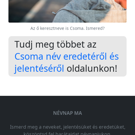
Az ő keresztneve is Csoma. Ismered?
Tudj meg többet az
Csoma név eredetéről és
jelentéséről
oldalunkon!
NÉVNAP MA
Ismerd meg a neveket, jelentésüket és eredetüket,
köszöntsd fel barátaidat névnapjukon.