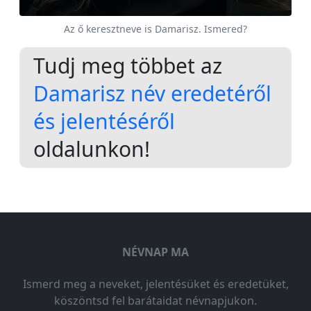
Az ő keresztneve is Damarisz. Ismered?
Tudj meg többet az
Damarisz név eredetéről
és jelentéséről
oldalunkon!
NÉVNAP MA
Ismerd meg a neveket, jelentésüket és eredetüket,
köszöntsd fel barátaidat névnapjukon.