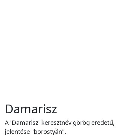
Damarisz
A 'Damarisz' keresztnév görög eredetű,
jelentése "borostyán".