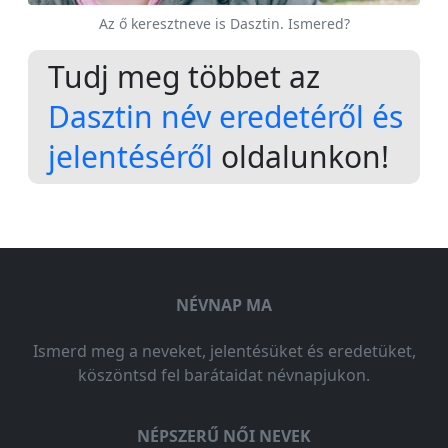
Az ő keresztneve is Dasztin. Ismered?
Tudj meg többet az
Dasztin név eredetéről és
jelentéséről
oldalunkon!
NÉVNAP MA
Ismerd meg a neveket, jelentésüket és eredetüket,
köszöntsd fel barátaidat névnapjukon.
NÉPSZERŰ NŐI NEVEK