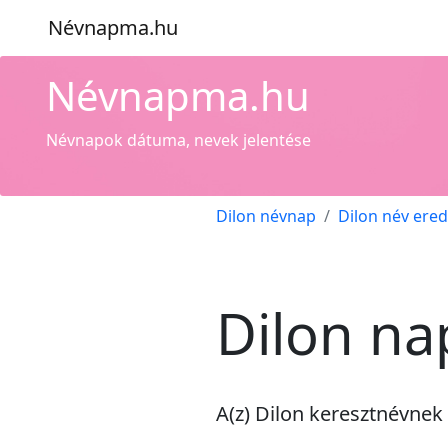
Névnapma.hu
Névnapma.hu
Névnapok dátuma, nevek jelentése
Dilon névnap
Dilon név ere
Dilon na
A(z) Dilon keresztnévnek