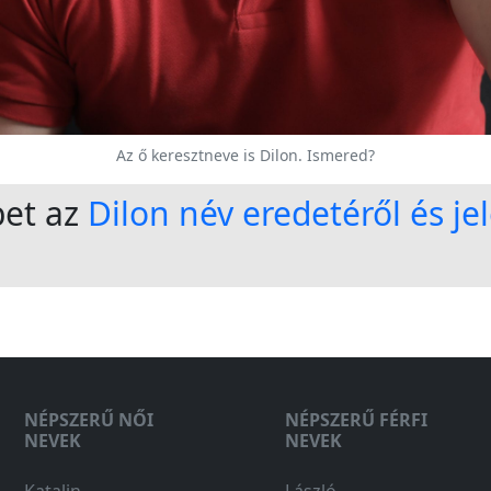
Az ő keresztneve is Dilon. Ismered?
bet az
Dilon név eredetéről és je
NÉPSZERŰ NŐI
NÉPSZERŰ FÉRFI
NEVEK
NEVEK