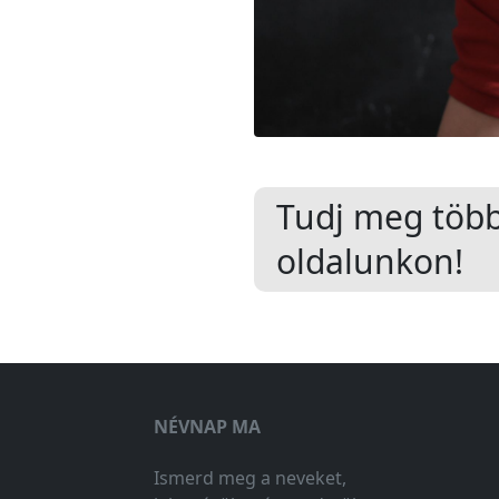
Tudj meg töb
oldalunkon!
NÉVNAP MA
Ismerd meg a neveket,