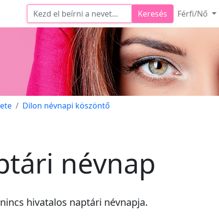
Keresés
Férfi/Nő
dete
Dilon névnapi köszöntő
ptári névnap
nincs
hivatalos naptári névnapja.