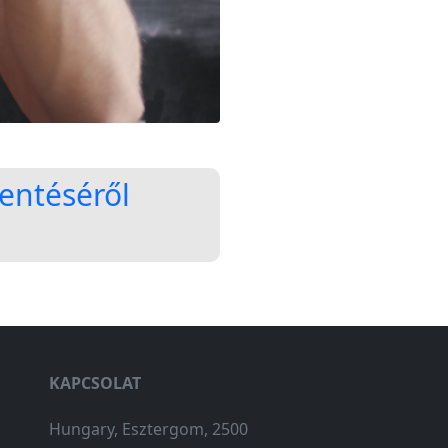
lentéséről
KAPCSOLAT
Hungary, Esztergom, 2500