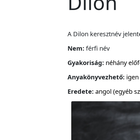
Dilon
A Dilon keresztnév jelent
Nem:
férfi név
Gyakoriság:
néhány előf
Anyakönyvezhető:
igen
Eredete:
angol (egyéb sz