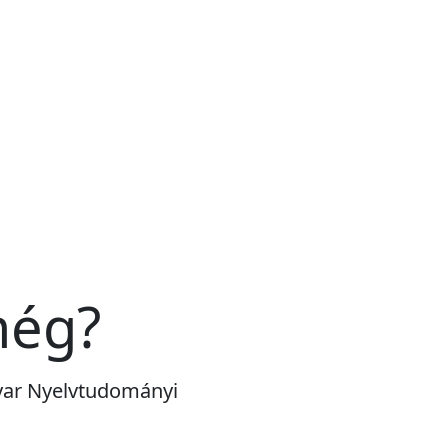
még?
gyar Nyelvtudományi