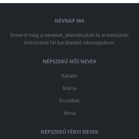
NÉVNAP MA
Ismerd meg a neveket, jelentésüket és eredetüket,
köszöntsd fel barátaidat névnapjukon.
NÉPSZERŰ NŐI NEVEK
Katalin
Mária
Erzsébet
Anna
NÉPSZERŰ FÉRFI NEVEK