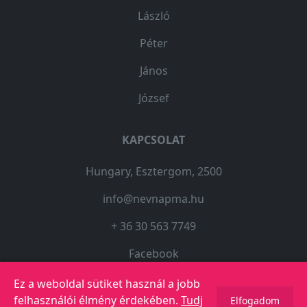
László
Péter
János
József
KAPCSOLAT
Hungary, Esztergom, 2500
info@nevnapma.hu
+ 36 30 563 7749
Facebook
Ez a weboldal sütiket használ a jobb
felhasználói élmény érdekében.
Tudj
Elfogadom