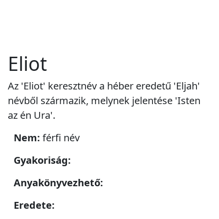
Eliot
Az 'Eliot' keresztnév a héber eredetű 'Eljah'
névből származik, melynek jelentése 'Isten
az én Ura'.
Nem:
férfi név
Gyakoriság:
Anyakönyvezhető:
Eredete: