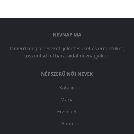
NÉVNAP MA
Ismerd meg a neveket, jelentésüket és eredetüket,
köszöntsd fel barátaidat névnapjukon.
NÉPSZERŰ NŐI NEVEK
Katalin
Mária
Erzsébet
Anna