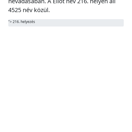
névadásában. A Eliot név
216. helyen áll
4525 név közül.
"> 216. helyezés