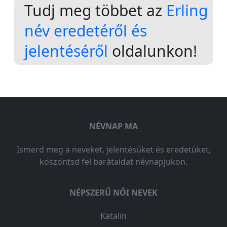
Tudj meg többet az
Erling
név eredetéről és
jelentéséről
oldalunkon!
NÉVNAP MA
Ismerd meg a neveket, jelentésüket és eredetüket,
köszöntsd fel barátaidat névnapjukon.
NÉPSZERŰ NŐI NEVEK
Katalin