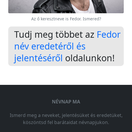
Az ő keresztneve is Fedor. Ismered?
Tudj meg többet az
Fedor
név eredetéről és
jelentéséről
oldalunkon!
NÉVNAP MA
Ismerd meg a neveket, jelentésüket és eredetüket,
köszöntsd fel barátaidat névnapjukon.